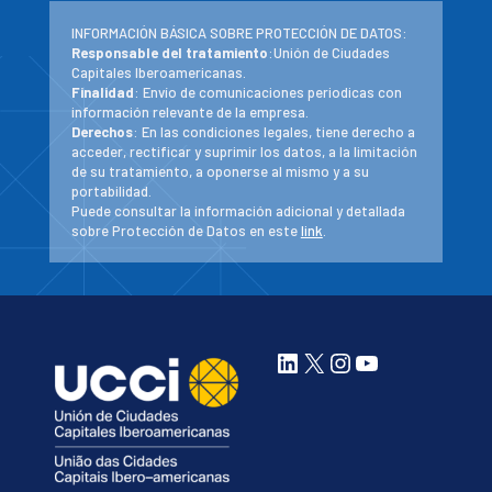
INFORMACIÓN BÁSICA SOBRE PROTECCIÓN DE DATOS:
Responsable del tratamiento
:Unión de Ciudades
Capitales Iberoamericanas.
Finalidad
: Envío de comunicaciones periodicas con
información relevante de la empresa.
Derechos
: En las condiciones legales, tiene derecho a
acceder, rectificar y suprimir los datos, a la limitación
de su tratamiento, a oponerse al mismo y a su
portabilidad.
Puede consultar la información adicional y detallada
sobre Protección de Datos en este
link
.
LinkedIn
X
Instagram
YouTube