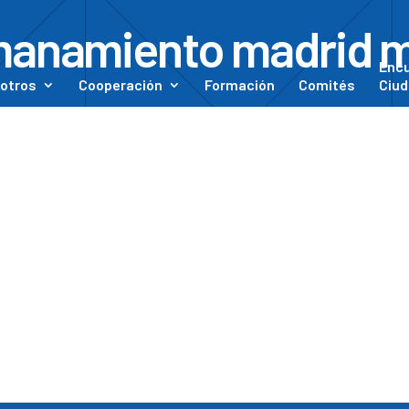
anamiento madrid 
Enc
otros
Cooperación
Formación
Comités
Ciud