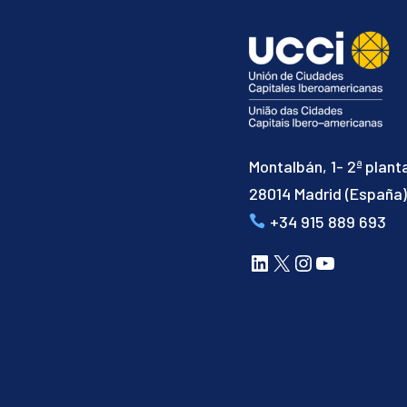
Montalbán, 1- 2ª plant
28014 Madrid (España
+34 915 889 693
LinkedIn
X
Instagram
YouTube