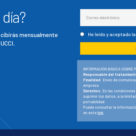
 día?
recibirás mensualmente
He leído y aceptado l
 UCCI.
INFORMACIÓN BÁSICA SOBRE 
Responsable del tratamient
Finalidad
: Envío de comunica
empresa.
Derechos
: En las condiciones
suprimir los datos, a la limit
portabilidad.
Puede consultar la informació
en este
link
.