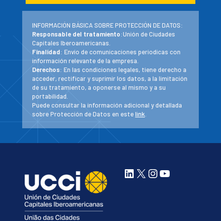
INFORMACIÓN BÁSICA SOBRE PROTECCIÓN DE DATOS:
Responsable del tratamiento
:Unión de Ciudades
Capitales Iberoamericanas.
Finalidad
: Envío de comunicaciones periodicas con
información relevante de la empresa.
Derechos
: En las condiciones legales, tiene derecho a
acceder, rectificar y suprimir los datos, a la limitación
de su tratamiento, a oponerse al mismo y a su
portabilidad.
Puede consultar la información adicional y detallada
sobre Protección de Datos en este
link
.
LinkedIn
X
Instagram
YouTube