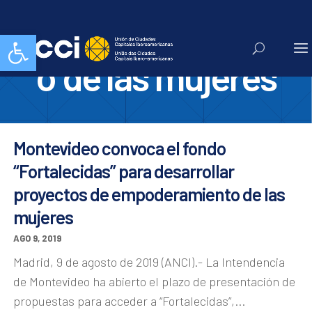
empoderamient
Abrir barra de herramientas
o de las mujeres
Montevideo convoca el fondo
“Fortalecidas” para desarrollar
proyectos de empoderamiento de las
mujeres
AGO 9, 2019
Madrid, 9 de agosto de 2019 (ANCI).- La Intendencia
de Montevideo ha abierto el plazo de presentación de
propuestas para acceder a “Fortalecidas”,...