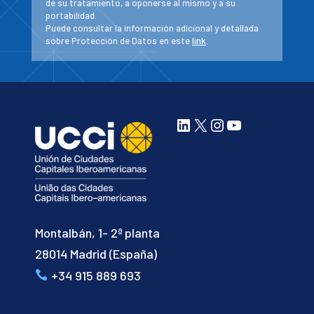
de su tratamiento, a oponerse al mismo y a su
portabilidad.
Puede consultar la información adicional y detallada
sobre Protección de Datos en este
link
.
LinkedIn
X
Instagram
YouTube
Montalbán, 1- 2ª planta
28014 Madrid (España)
+34 915 889 693