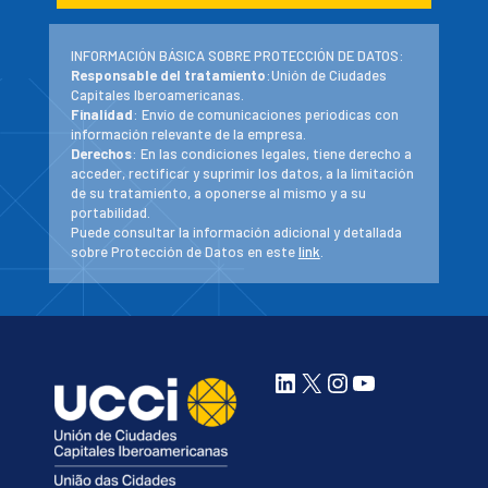
INFORMACIÓN BÁSICA SOBRE PROTECCIÓN DE DATOS:
Responsable del tratamiento
:Unión de Ciudades
Capitales Iberoamericanas.
Finalidad
: Envío de comunicaciones periodicas con
información relevante de la empresa.
Derechos
: En las condiciones legales, tiene derecho a
acceder, rectificar y suprimir los datos, a la limitación
de su tratamiento, a oponerse al mismo y a su
portabilidad.
Puede consultar la información adicional y detallada
sobre Protección de Datos en este
link
.
LinkedIn
X
Instagram
YouTube