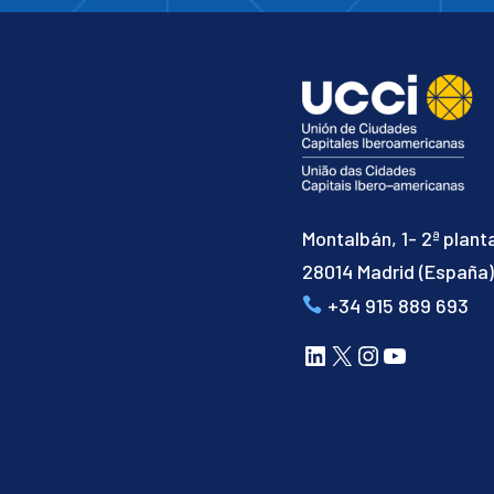
Montalbán, 1- 2ª plant
28014 Madrid (España
+34 915 889 693
LinkedIn
X
Instagram
YouTube