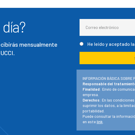
 día?
recibirás mensualmente
He leído y aceptado l
 UCCI.
INFORMACIÓN BÁSICA SOBRE 
Responsable del tratamient
Finalidad
: Envío de comunica
empresa.
Derechos
: En las condiciones
suprimir los datos, a la limit
portabilidad.
Puede consultar la informació
en este
link
.