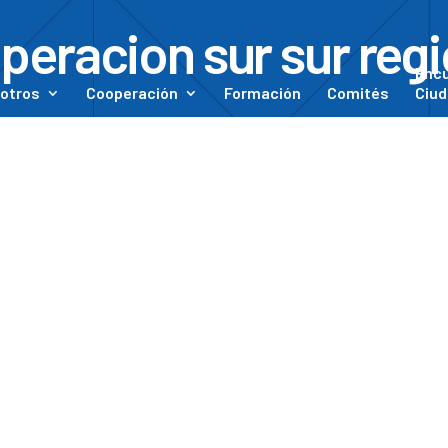
peracion sur sur regi
Enc
otros
Cooperación
Formación
Comités
Ciud