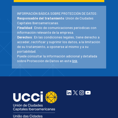
INFORMACIÓN BÁSICA SOBRE PROTECCIÓN DE DATOS:
Responsable del tratamiento
:Unión de Ciudades
Capitales Iberoamericanas.
Finalidad
: Envío de comunicaciones periodicas con
información relevante de la empresa.
Derechos
: En las condiciones legales, tiene derecho a
acceder, rectificar y suprimir los datos, a la limitación
de su tratamiento, a oponerse al mismo y a su
portabilidad.
Puede consultar la información adicional y detallada
sobre Protección de Datos en este
link
.
LinkedIn
X
Instagram
YouTube