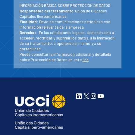
INFORMACIÓN BÁSICA SOBRE PROTECCIÓN DE DATOS:
Responsable del tratamiento
:Unión de Ciudades
Capitales Iberoamericanas.
Finalidad
: Envío de comunicaciones periodicas con
información relevante de la empresa.
Derechos
: En las condiciones legales, tiene derecho a
acceder, rectificar y suprimir los datos, a la limitación
de su tratamiento, a oponerse al mismo y a su
portabilidad.
Puede consultar la información adicional y detallada
sobre Protección de Datos en este
link
.
LinkedIn
X
Instagram
YouTube