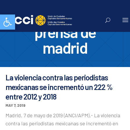
asociacion de la
Abrir barra de herramientas
prensa de
madrid
La violencia contra las periodistas
mexicanas se incrementó un 222 %
entre 2012 y 2018
MAY 7, 2019
Madrid, 7 de mayo de 2019 (ANCI/APM).- La violencia
contra las periodistas mexicanas se incrementó en