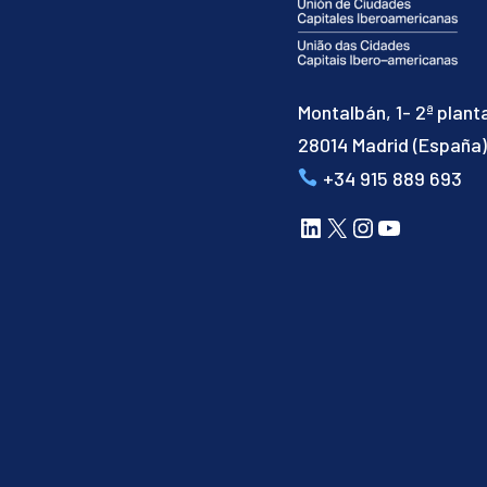
Montalbán, 1- 2ª plant
28014 Madrid (España
+34 915 889 693
LinkedIn
X
Instagram
YouTube