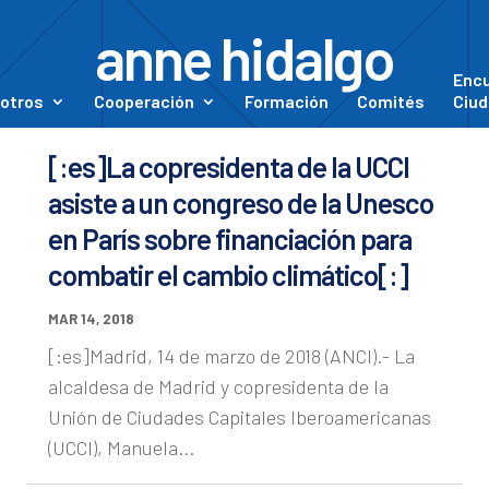
anne hidalgo
Enc
otros
Cooperación
Formación
Comités
Ciud
[:es]La copresidenta de la UCCI
asiste a un congreso de la Unesco
en París sobre financiación para
combatir el cambio climático[:]
MAR 14, 2018
[:es]Madrid, 14 de marzo de 2018 (ANCI).- La
alcaldesa de Madrid y copresidenta de la
Unión de Ciudades Capitales Iberoamericanas
(UCCI), Manuela...