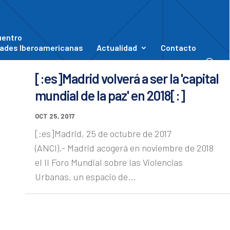
uentro
ades Iberoamericanas
Actualidad
Contacto
[:es]Madrid volverá a ser la 'capital
mundial de la paz' en 2018[:]
OCT 25, 2017
[:es]Madrid, 25 de octubre de 2017
(ANCI).- Madrid acogerá en noviembre de 2018
el II Foro Mundial sobre las Violencias
Urbanas, un espacio de...