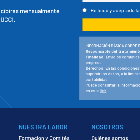
recibirás mensualmente
He leído y aceptado l
 UCCI.
INFORMACIÓN BÁSICA SOBRE 
Responsable del tratamient
Finalidad
: Envío de comunica
empresa.
Derechos
: En las condiciones
suprimir los datos, a la limit
portabilidad.
Puede consultar la informació
en este
link
.
NUESTRA LABOR
NOSOTROS
Formacion y Comités
Quiénes somos