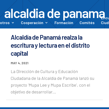
alcaldia de panama
Enc
otros
Cooperación
Formación
Comités
Ciud
Alcaldía de Panamá realza la
escritura y lectura en el distrito
capital
MAY 4, 2021
La Dirección de Cultura y Educación
Ciudadana de la Alcaldía de Panamá lanzó su
proyecto 'Mupa Lee y Mupa Escribe', con el
objetivo de desarrollar...