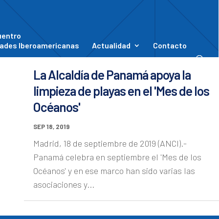
uentro
ades Iberoamericanas
Actualidad
Contacto
La Alcaldía de Panamá apoya la
limpieza de playas en el 'Mes de los
Océanos'
SEP 18, 2019
Madrid, 18 de septiembre de 2019 (ANCI).-
Panamá celebra en septiembre el 'Mes de los
Océanos' y en ese marco han sido varias las
asociaciones y...