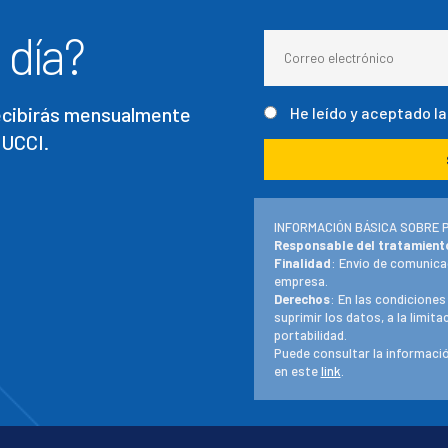
 día?
recibirás mensualmente
He leído y aceptado l
 UCCI.
INFORMACIÓN BÁSICA SOBRE 
Responsable del tratamient
Finalidad
: Envío de comunica
empresa.
Derechos
: En las condiciones
suprimir los datos, a la limit
portabilidad.
Puede consultar la informació
en este
link
.