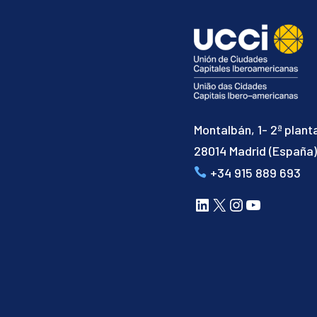
Montalbán, 1- 2ª plant
28014 Madrid (España
+34 915 889 693
LinkedIn
X
Instagram
YouTube