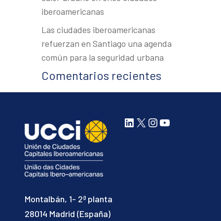
iberoamericanas
Las ciudades iberoamericanas
refuerzan en Santiago una agenda
común para la seguridad urbana
Comentarios recientes
LinkedIn
X
Instagram
YouTube
Montalbán, 1- 2ª planta
28014 Madrid (España)