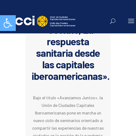
Abrir barra de herramientas
Seminario Web:
«Covid19, La
respuesta
sanitaria desde
las capitales
iberoamericanas».
Bajo el título «Avanzamos Juntos», la
Unión de Ciudades Capitales
Iberoamericanas pone en marcha un
nuevo ciclo de seminarios orientado a
compartir las experiencias de nuestras
ciudades en la gestión de la pandemia.