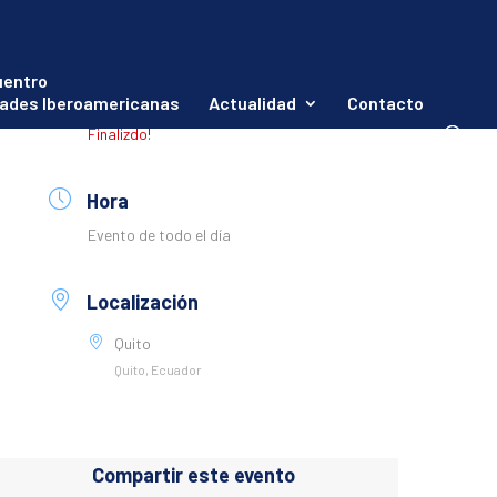
Fecha
uentro
ades Iberoamericanas
Actualidad
Contacto
05 Feb 2023
Finalizdo!
Hora
Evento de todo el día
Localización
Quito
Quito, Ecuador
Compartir este evento