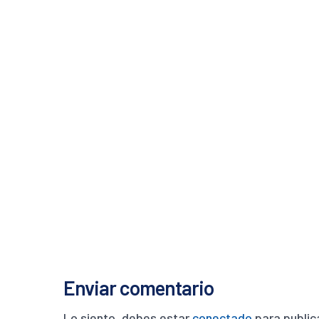
Enviar comentario
Lo siento, debes estar
conectado
para public