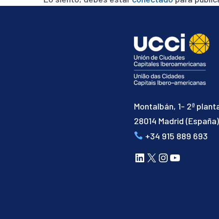
Montalbán, 1- 2ª plant
28014 Madrid (España
+34 915 889 693
LinkedIn
X
Instagram
YouTube