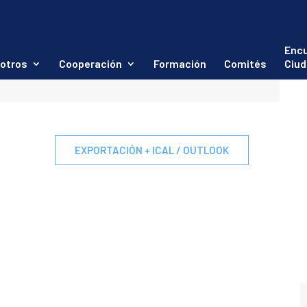
iones Municipales
Enc
otros
Cooperación
Formación
Comités
Ciud
EXPORTACIÓN + ICAL / OUTLOOK