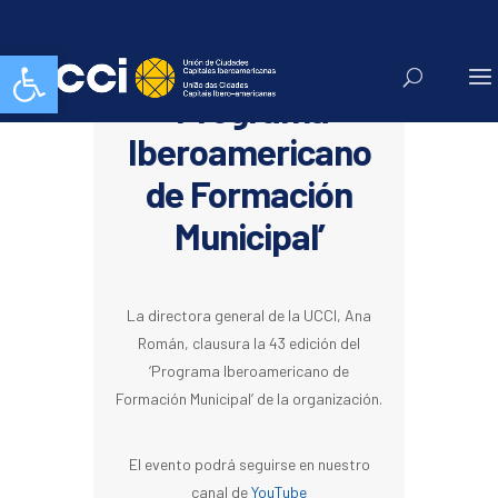
Abrir barra de herramientas
Clausura del
‘Programa
Iberoamericano
de Formación
Municipal’
La directora general de la UCCI, Ana
Román, clausura la 43 edición del
‘Programa Iberoamericano de
Formación Municipal’ de la organización.
El evento podrá seguirse en nuestro
canal de
YouTube