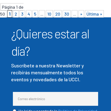
Página 1 de
50
1
2
3
4
5
...
10
20
30
...
»
Última »
¿Quieres estar al
día?
Suscríbete a nuestra Newsletter y
recibirás mensualmente todos los
eventos y novedades de la UCCI.
He leído y aceptado la
Política de Privacidad