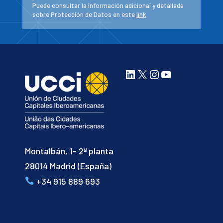
Puede consultar la información adicional y detallada
sobre Protección de Datos en este
link
.
LinkedIn
X
Instagram
YouTube
Montalbán, 1- 2ª planta
28014 Madrid (España)
+34 915 889 693