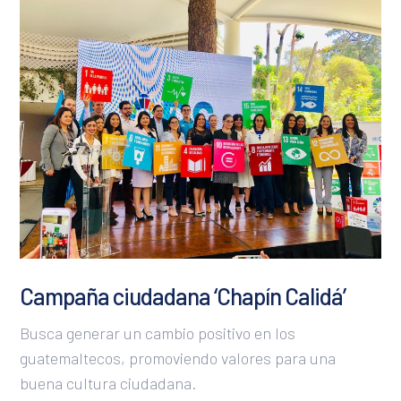
San José
San Juan
São Paulo
San Salvador
Santo Domingo
Sucre
Tegucigalpa
Campaña ciudadana ‘Chapín Calidá’
Busca generar un cambio positivo en los
guatemaltecos, promoviendo valores para una
buena cultura ciudadana.