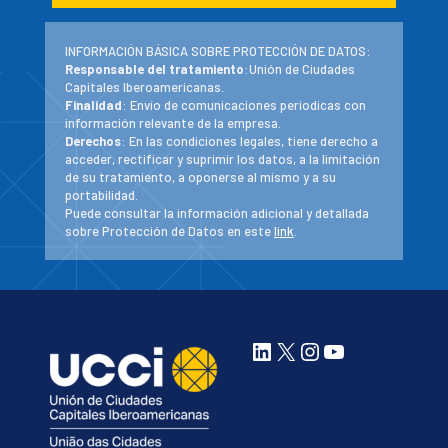
INFORMACIÓN BÁSICA SOBRE PROTECCIÓN DE DATOS:
Responsable del tratamiento
:Unión de Ciudades
Capitales Iberoamericanas.
Finalidad
: Envío de comunicaciones periodicas con
información relevante de la empresa.
Derechos
: En las condiciones legales, tiene derecho a
acceder, rectificar y suprimir los datos, a la limitación
de su tratamiento, a oponerse al mismo y a su
portabilidad.
Puede consultar la información adicional y detallada
sobre Protección de Datos en este
link
.
LinkedIn
X
Instagram
YouTube