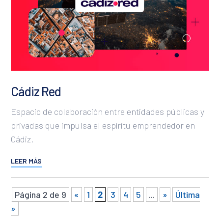
Cádiz Red
Espacio de colaboración entre entidades públicas y
privadas que impulsa el espíritu emprendedor en
Cádiz.
LEER MÁS
Página 2 de 9
«
1
2
3
4
5
...
»
Última
»