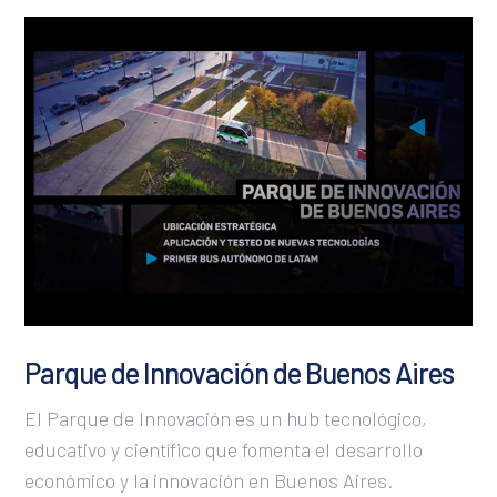
San José
San Juan
São Paulo
San Salvador
Santo Domingo
Sucre
Tegucigalpa
Parque de Innovación de Buenos Aires
El Parque de Innovación es un hub tecnológico,
educativo y científico que fomenta el desarrollo
económico y la innovación en Buenos Aires.