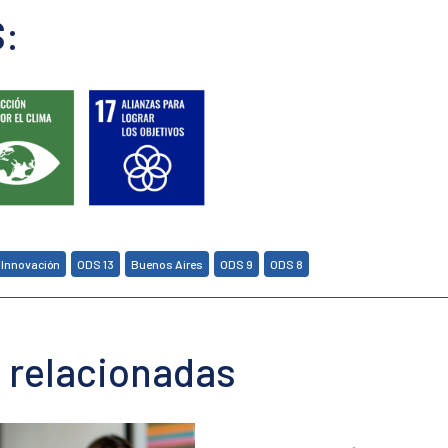
:
,
,
,
,
Innovación
ODS 13
Buenos Aires
ODS 9
ODS 8
 relacionadas