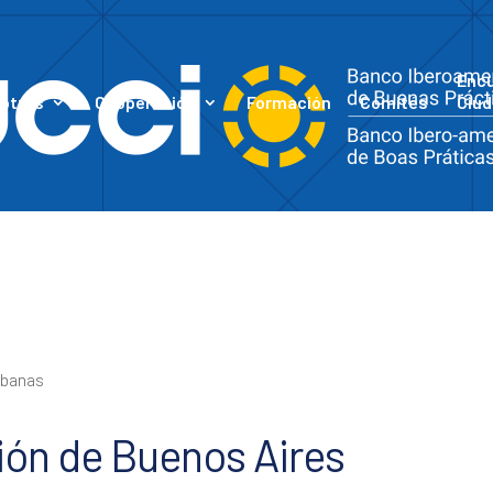
Enc
otros
Cooperación
Formación
Comités
Ciud
rbanas
ión de Buenos Aires