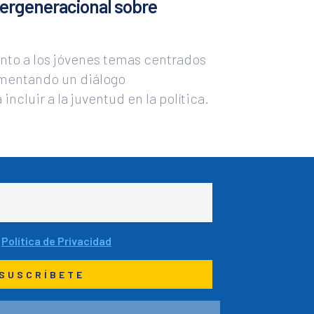
tergeneracional sobre
junto a los jóvenes temas centrados
omentando un diálogo
incluir a la juventud en la política.
a
Política de Privacidad