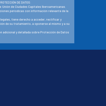
PROTECCIÓN DE DATOS:
o
:Unión de Ciudades Capitales Iberoamericanas.
ciones periodicas con información relevante de la
 legales, tiene derecho a acceder, rectificar y
ación de su tratamiento, a oponerse al mismo y a su
n adicional y detallada sobre Protección de Datos