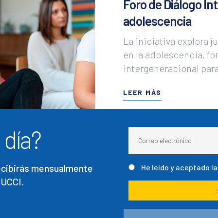
Foro de Diálogo In
adolescencia
La iniciativa explora 
en la adolescencia, f
intergeneracional para 
LEER MÁS
 día?
recibirás mensualmente
He leído y aceptado l
 UCCI.