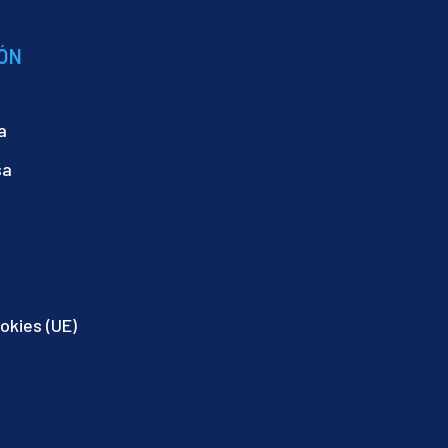
ÓN
a
sa
ookies (UE)