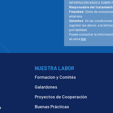
INFORMACIÓN BÁSICA SOBRE 
Responsable del tratamient
Finalidad
: Envío de comunica
empresa.
Derechos
: En las condiciones
suprimir los datos, a la limit
portabilidad.
Puede consultar la informació
en este
link
.
NUESTRA LABOR
Formacion y Comités
Galardones
Proyectos de Cooperación
Buenas Prácticas
a