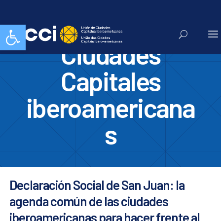
UCCI Unión de
Abrir barra de herramientas
Ciudades
Capitales
iberoamericana
s
Declaración Social de San Juan: la
agenda común de las ciudades
iberoamericanas para hacer frente al