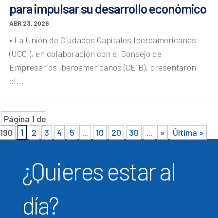
para impulsar su desarrollo económico
ABR 23, 2026
• La Unión de Ciudades Capitales Iberoamericanas
(UCCI), en colaboración con el Consejo de
Empresarios Iberoamericanos (CEIB), presentaron
el...
Página 1 de
190
1
2
3
4
5
...
10
20
30
...
»
Última »
¿Quieres estar al
día?