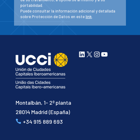
portabilidad.
Puede consultar la información adicional y detallada
sobre Protección de Datos en este
link
.
LinkedIn
X
Instagram
YouTube
Montalbán, 1- 2ª planta
28014 Madrid (España)
+34 915 889 693