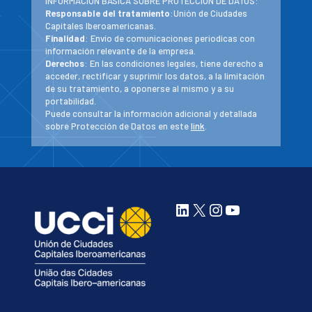
INFORMACIÓN BÁSICA SOBRE PROTECCIÓN DE DATOS:
Responsable del tratamiento
:Unión de Ciudades
Capitales Iberoamericanas.
Finalidad
: Envío de comunicaciones periodicas con
información relevante de la empresa.
Derechos
: En las condiciones legales, tiene derecho a
acceder, rectificar y suprimir los datos, a la limitación
de su tratamiento, a oponerse al mismo y a su
portabilidad.
Puede consultar la información adicional y detallada
sobre Protección de Datos en este
link
.
LinkedIn
X
Instagram
YouTube