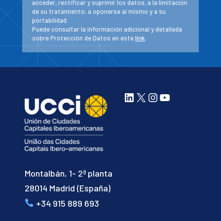
acceder, rectificar y suprimir los datos, a la limitación
de su tratamiento, a oponerse al mismo y a su
portabilidad.
Puede consultar la información adicional y detallada
sobre Protección de Datos en este
link
.
LinkedIn
X
Instagram
YouTube
Montalbán, 1- 2ª planta
28014 Madrid (España)
+34 915 889 693