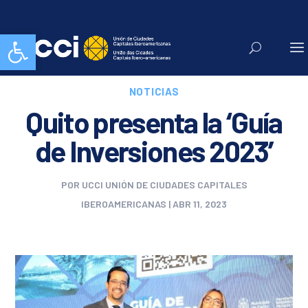
Abrir barra de herramientas
NOTICIAS
Quito presenta la ‘Guía
de Inversiones 2023’
POR
UCCI UNIÓN DE CIUDADES CAPITALES
IBEROAMERICANAS
|
ABR 11, 2023