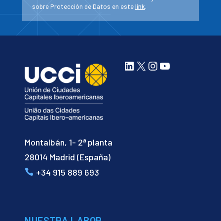
sobre Protección de Datos en este
link
.
LinkedIn
X
Instagram
YouTube
Montalbán, 1- 2ª planta
28014 Madrid (España)
+34 915 889 693
NUESTRA LABOR