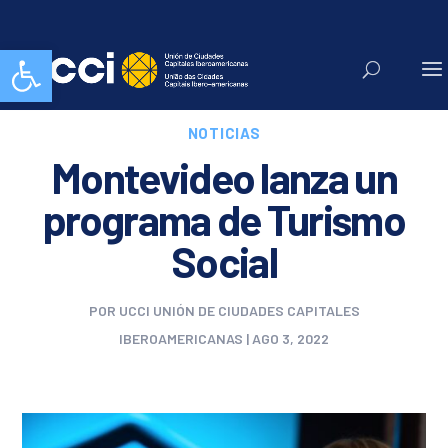
Abrir barra de herramientas
NOTICIAS
Montevideo lanza un
programa de Turismo
Social
POR
UCCI UNIÓN DE CIUDADES CAPITALES
IBEROAMERICANAS
|
AGO 3, 2022