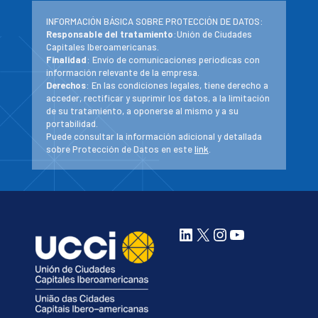
INFORMACIÓN BÁSICA SOBRE PROTECCIÓN DE DATOS:
Responsable del tratamiento
:Unión de Ciudades
Capitales Iberoamericanas.
Finalidad
: Envío de comunicaciones periodicas con
información relevante de la empresa.
Derechos
: En las condiciones legales, tiene derecho a
acceder, rectificar y suprimir los datos, a la limitación
de su tratamiento, a oponerse al mismo y a su
portabilidad.
Puede consultar la información adicional y detallada
sobre Protección de Datos en este
link
.
LinkedIn
X
Instagram
YouTube