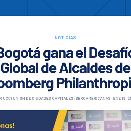
Enc
otros
Cooperación
Formación
Comités
Ciud
NOTICIAS
Bogotá gana el Desafí
Global de Alcaldes de
oomberg Philanthrop
R
UCCI UNIÓN DE CIUDADES CAPITALES IBEROAMERICANAS
|
ENE 19, 2