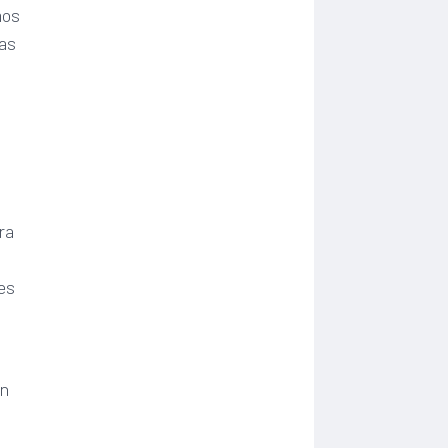
mos
las
ra
es
un