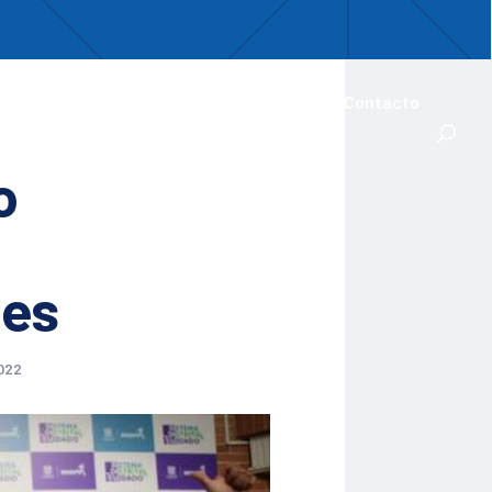
uentro
ades Iberoamericanas
Actualidad
Contacto
o
ies
022