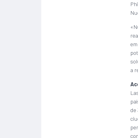
Phi
Nu
«N
rea
emp
pot
sol
a r
Ac
Las
paí
de 
ciu
per
con