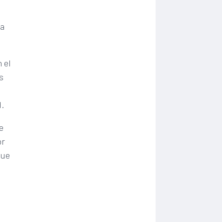
la
 el
s
d.
e
or
que