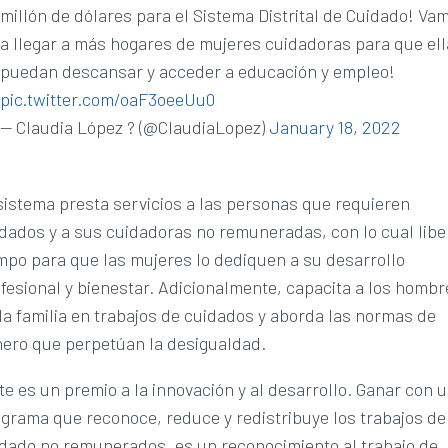
millón de dólares para el Sistema Distrital de Cuidado! Va
a llegar a más hogares de mujeres cuidadoras para que el
puedan descansar y acceder a educación y empleo!
pic.twitter.com/oaF3oeeUu0
— Claudia López ? (@ClaudiaLopez)
January 18, 2022
sistema presta servicios a las personas que requieren
dados y a sus cuidadoras no remuneradas, con lo cual libe
mpo para que las mujeres lo dediquen a su desarrollo
fesional y bienestar. Adicionalmente, capacita a los hombr
la familia en trabajos de cuidados y aborda las normas de
ero que perpetúan la desigualdad.
te es un premio a la innovación y al desarrollo. Ganar con 
grama que reconoce, reduce y redistribuye los trabajos de
dado no remunerados, es un reconocimiento al trabajo de