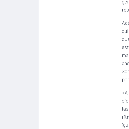
gen
res
Act
cui
que
est
man
cas
Ser
par
«A 
efe
las
rit
igu