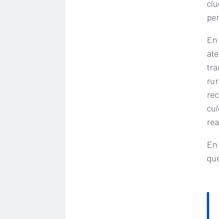
ciu
per
En 
ate
tra
rur
rec
cui
rea
En 
que