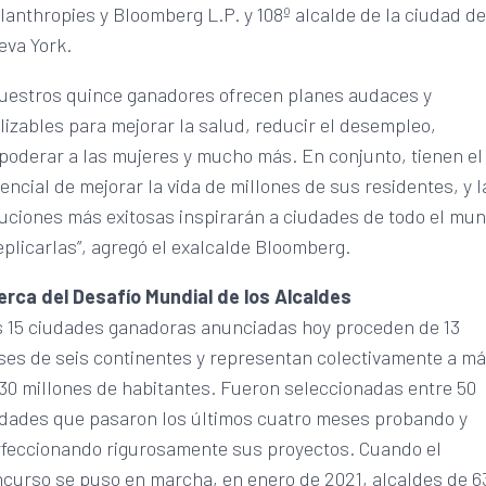
lanthropies y Bloomberg L.P. y 108º alcalde de la ciudad d
eva York.
uestros quince ganadores ofrecen planes audaces y
lizables para mejorar la salud, reducir el desempleo,
oderar a las mujeres y mucho más. En conjunto, tienen el
encial de mejorar la vida de millones de sus residentes, y l
uciones más exitosas inspirarán a ciudades de todo el mu
eplicarlas”, agregó el exalcalde Bloomberg.
erca del Desafío Mundial de los Alcaldes
 15 ciudades ganadoras anunciadas hoy proceden de 13
ses de seis continentes y representan colectivamente a m
30 millones de habitantes. Fueron seleccionadas entre 50
dades que pasaron los últimos cuatro meses probando y
feccionando rigurosamente sus proyectos. Cuando el
curso se puso en marcha, en enero de 2021, alcaldes de 6