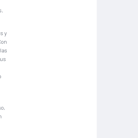
s.
l
s y
Con
 las
sus
o
s
so,
n