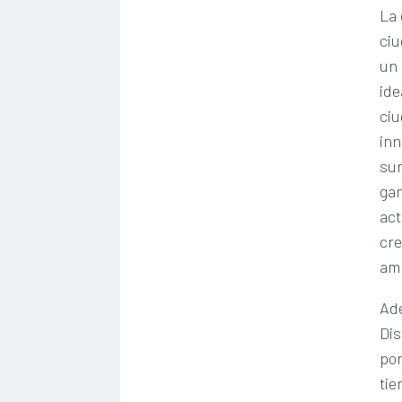
La 
ci
un 
ide
ciu
in
sur
gan
act
cre
amb
Ade
Dis
por
tie