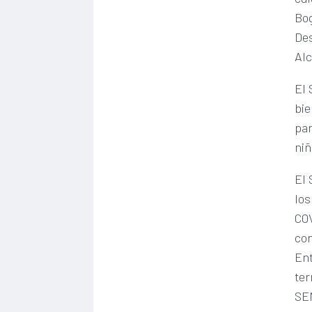
Bog
Des
Alc
El 
bie
par
niñ
El 
los
COV
co
Ent
ter
SEN