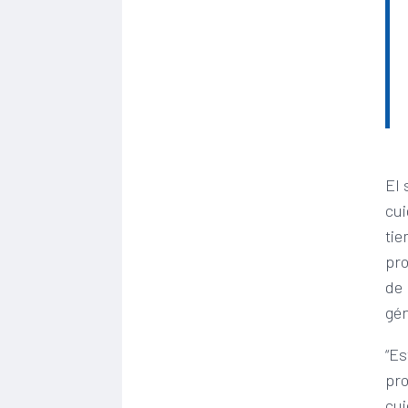
El 
cui
tie
pro
de 
gén
“Es
pro
cui