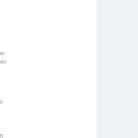
e
as
ndo
ás
31