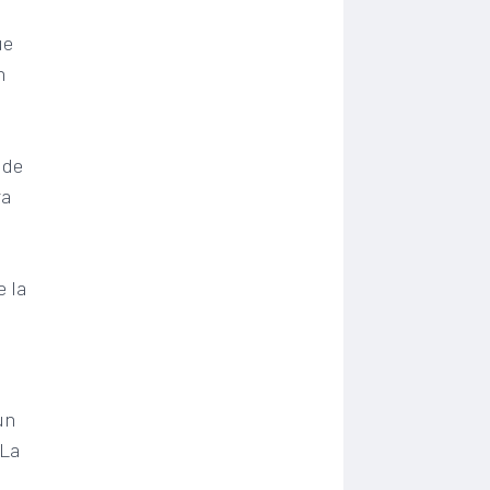
ue
n
 de
ra
e la
un
 La