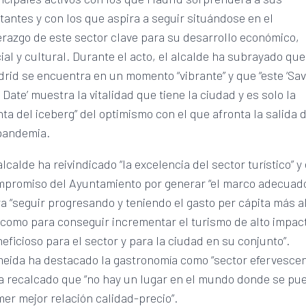
itantes y con los que aspira a seguir situándose en el
erazgo de este sector clave para su desarrollo económico,
ial y cultural. Durante el acto, el alcalde ha subrayado que
rid se encuentra en un momento “vibrante” y que “este ‘Sa
 Date’ muestra la vitalidad que tiene la ciudad y es solo la
ta del iceberg” del optimismo con el que afronta la salida 
pandemia.
alcalde ha reivindicado “la excelencia del sector turístico” y 
promiso del Ayuntamiento por generar “el marco adecuad
a “seguir progresando y teniendo el gasto per cápita más al
 como para conseguir incrementar el turismo de alto impac
eficioso para el sector y para la ciudad en su conjunto”.
eida ha destacado la gastronomía como “sector efervescen
a recalcado que “no hay un lugar en el mundo donde se pu
er mejor relación calidad-precio”.