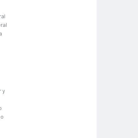
ral
eral
a
r y
o
 o