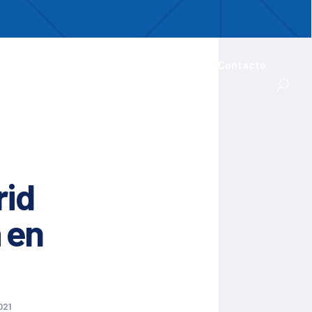
uentro
ades Iberoamericanas
Actualidad
Contacto
rid
 en
021