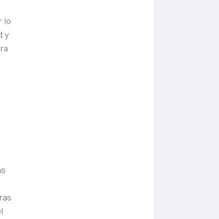
 lo
d y
ara
as
uras
l