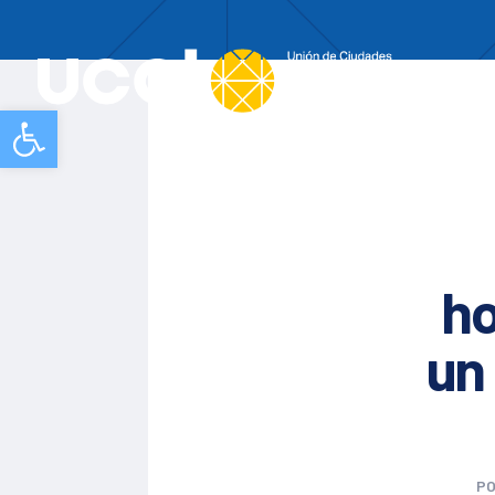
Nos
Abrir barra de herramientas
ho
un
P