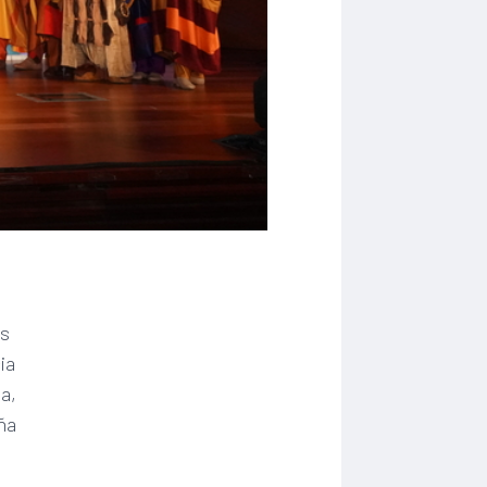
es
ia
a,
aña