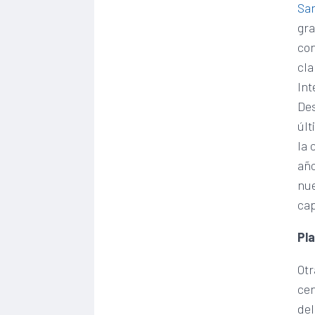
San
gra
con
cla
Int
Des
últ
la 
año
nue
cap
Pla
Otr
cen
del