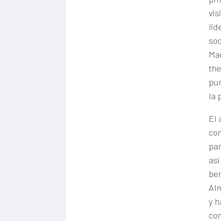
vis
lid
soc
Mad
the
pun
la 
El 
com
par
así
ben
Alm
y h
com