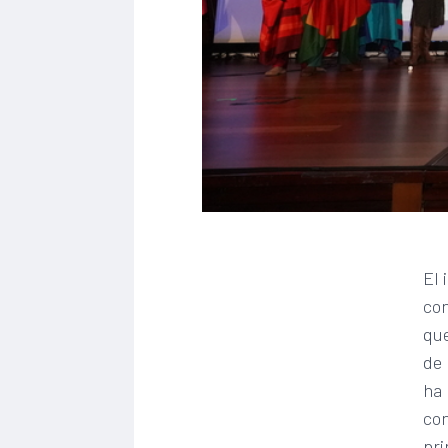
El 
con
que
de 
ha 
con
pri