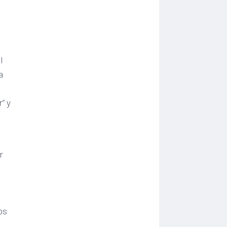
s
o
l
a
” y
r
os