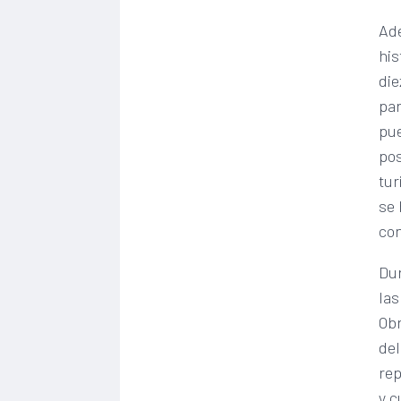
Ade
his
die
par
pue
pos
tur
se 
con
Dur
las
Obr
del
rep
y c