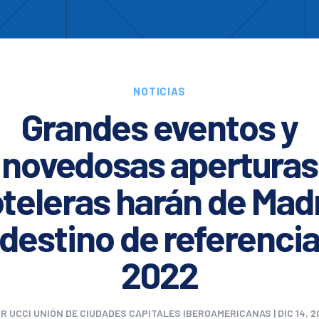
Enc
otros
Cooperación
Formación
Comités
Ciud
NOTICIAS
Grandes eventos y
novedosas aperturas
teleras harán de Mad
 destino de referencia
2022
OR
UCCI UNIÓN DE CIUDADES CAPITALES IBEROAMERICANAS
|
DIC 14, 2