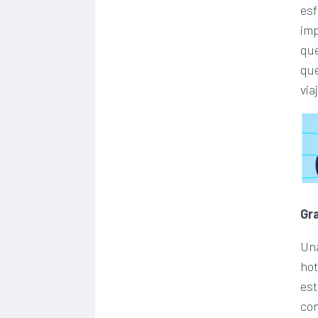
esf
imp
que
que
via
Gr
Una
hot
est
co