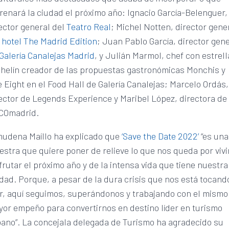
renará la ciudad el próximo año: Ignacio García-Belenguer,
ector general del
Teatro Real
; Michel Notten, director gene
l
hotel The Madrid Edition
; Juan Pablo García, director gen
Galería Canalejas Madrid
, y Julián Marmol, chef con estrell
helín creador de las propuestas gastronómicas Monchis y
 Eight en el Food Hall de Galería Canalejas; Marcelo Ordás,
ector de Legends Experience y Maribel López, directora de
COmadrid.
mudena Maíllo ha explicado que
‘Save the Date 2022’
“es una
stra que quiere poner de relieve lo que nos queda por vivi
frutar el próximo año y de la intensa vida que tiene nuestra
dad. Porque, a pesar de la dura crisis que nos está tocand
ir, aquí seguimos, superándonos y trabajando con el mismo
or empeño para convertirnos en destino líder en turismo
ano”. La concejala delegada de Turismo ha agradecido su