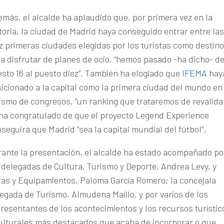
más, el alcalde ha aplaudido que, por primera vez en la
toria, la ciudad de Madrid haya conseguido entrar entre la
z primeras ciudades elegidas por los turistas como destin
a disfrutar de planes de ocio, “hemos pasado -ha dicho- de
sto 16 al puesto diez”. También ha elogiado que
IFEMA
hay
icionado a la capital como la primera ciudad del mundo en
ismo de congresos, “un ranking que trataremos de revalidar
ha congratulado de que el proyecto Legend Experience
seguirá que Madrid “sea la capital mundial del fútbol”.
ante la presentación, el alcalde ha estado acompañado po
 delegadas de Cultura, Turismo y Deporte, Andrea Levy, y
as y Equipamientos, Paloma García Romero; la concejala
egada de Turismo, Almudena Maíllo, y por varios de los
resentantes de los acontecimientos y los recursos turístic
ulturales más destacados que acaba de incorporar o que