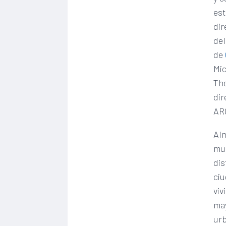
est
dir
de
de
Mic
The
dir
AR
Al
mue
dis
ciu
viv
may
urb