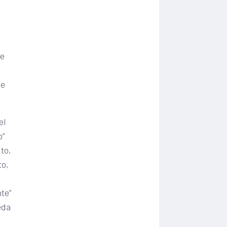
ve
de
el
o”
to,
to,
te”
eda