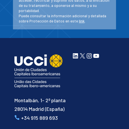
acceder, rectificar y suprimir los datos, a la limitación
de su tratamiento, a oponerse al mismo y a su
portabilidad.
Puede consultar la información adicional y detallada
sobre Protección de Datos en este
link
.
LinkedIn
X
Instagram
YouTube
Montalbán, 1- 2ª planta
28014 Madrid (España)
+34 915 889 693