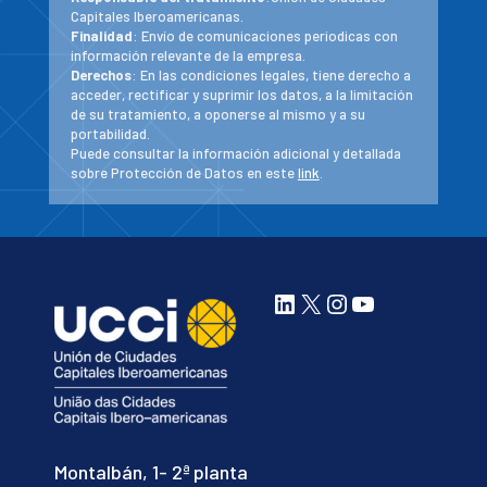
Capitales Iberoamericanas.
Finalidad
: Envío de comunicaciones periodicas con
información relevante de la empresa.
Derechos
: En las condiciones legales, tiene derecho a
acceder, rectificar y suprimir los datos, a la limitación
de su tratamiento, a oponerse al mismo y a su
portabilidad.
Puede consultar la información adicional y detallada
sobre Protección de Datos en este
link
.
LinkedIn
X
Instagram
YouTube
Montalbán, 1- 2ª planta