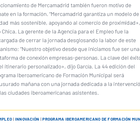
ncionamiento de Mercamadrid también fueron motivo de
ate en la formación. “Mercamadrid garantiza un modelo de
dad más sostenible, apoyando al comercio de proximidad»
o Chica. La gerente de la Agencia para el Empleo fue la
argada de cerrar la jornada desglosando la labor de este
anismo: “Nuestro objetivo desde que iniciamos fue ser una
taforma de conexión empresas-personas. La clave del éxit
el itinerario personalizado», dijo García. La 44 edición del
ograma Iberoamericano de Formación Municipal será
usurado mañana con una jornada dedicada a la intervenci
las ciudades iberoamericanas asistentes.
MPLEO
|
INNOVACIÓN
|
PROGRAMA IBEROAMERICANO DE FORMACIÓN MUN