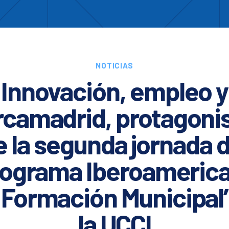
Enc
otros
Cooperación
Formación
Comités
Ciud
NOTICIAS
Innovación, empleo y
camadrid, protagoni
e la segunda jornada d
rograma Iberoameric
 Formación Municipal’
la UCCI