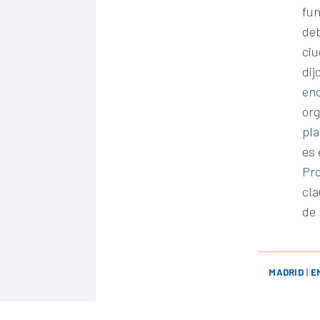
fu
deb
ciu
dij
enc
org
pla
es 
Pr
cla
de 
MADRID
|
E