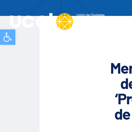
Nos
Abrir barra de herramientas
Mer
d
‘P
de