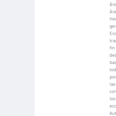
Áng
Ár
Her
ger
Eco
tra
fin
des
bas
tod
por
las
com
los
eco
Aut