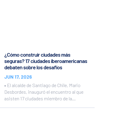
¿Cómo construir ciudades más
seguras? 17 ciudades iberoamericanas
debaten sobre los desafíos
JUN 17, 2026
• El alcalde de Santiago de Chile, Mario
Desbordes, inauguró el encuentro al que
asisten 17 ciudades miembro de la...