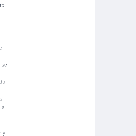
to
el
o se
ndo
a
sí
 a
o
r y