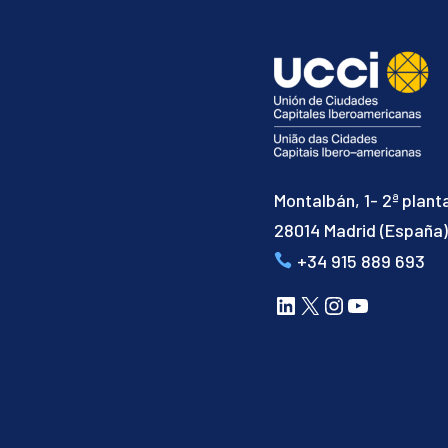
Montalbán, 1- 2ª plant
28014 Madrid (España
+34 915 889 693
LinkedIn
X
Instagram
YouTube