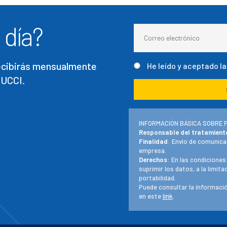
 día?
recibirás mensualmente
He leído y aceptado l
 UCCI.
INFORMACIÓN BÁSICA SOBRE 
Responsable del tratamient
Finalidad
: Envío de comunica
empresa.
Derechos
: En las condiciones
suprimir los datos, a la limit
portabilidad.
Puede consultar la informació
en este
link
.