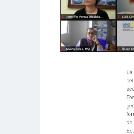
La 
cel
eco
For
gen
for
de 
Eco