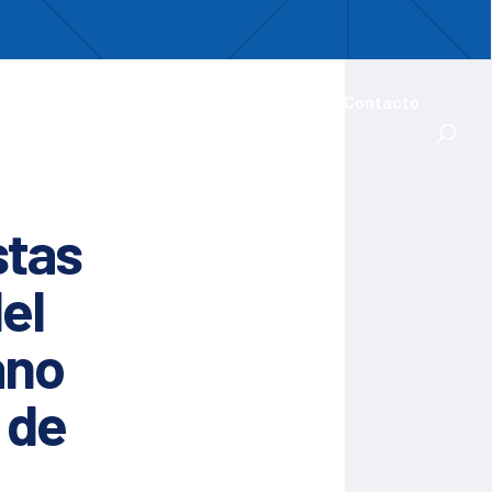
uentro
ades Iberoamericanas
Actualidad
Contacto
stas
el
ano
 de