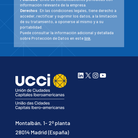
información relevante de la empresa.
Derechos
: En las condiciones legales, tiene derecho a
acceder, rectificar y suprimir los datos, a la limitación
de su tratamiento, a oponerse al mismo y a su
portabilidad.
Puede consultar la información adicional y detallada
sobre Protección de Datos en este
link
.
LinkedIn
X
Instagram
YouTube
Montalbán, 1- 2ª planta
28014 Madrid (España)