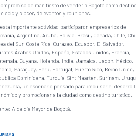
compromiso de manifiesto de vender a Bogotá como destin
de ocio y placer, de eventos y reuniones.
esta importante actividad participaron empresarios de
mania, Argentina, Aruba, Bolivia, Brasil, Canadá, Chile, Chi
ea del Sur, Costa Rica, Curazao, Ecuador, El Salvador,
ratos Árabes Unidos, España, Estados Unidos, Francia,
temala, Guyana, Holanda, India, Jamaica, Japón, México,
amá, Paraguay, Perú, Portugal, Puerto Rico, Reino Unido,
ública Dominicana, Turquía, Sint Maarten, Surinam, Urug
enezuela, un escenario pensado para impulsar el desarroll
nómico y promocionar a la ciudad como destino turístico.
nte: Alcaldía Mayor de Bogotá.
URISMO