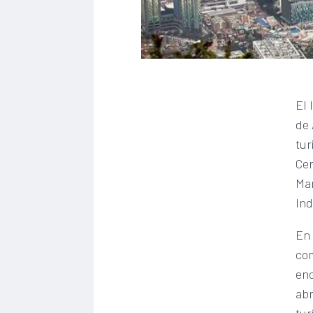
El 
de 
tur
Cen
Mar
Ind
En 
com
enc
abr