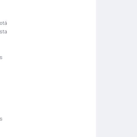
gotá
esta
es
os