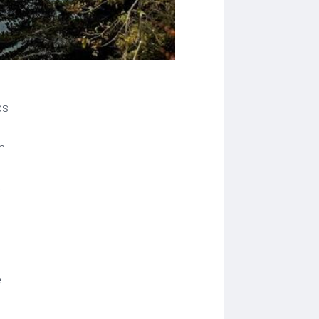
os
n
,
e