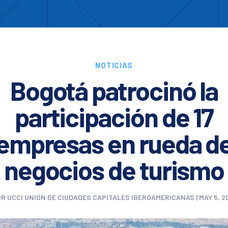
Enc
otros
Cooperación
Formación
Comités
Ciud
NOTICIAS
Bogotá patrocinó la
participación de 17
empresas en rueda d
negocios de turismo
OR
UCCI UNIÓN DE CIUDADES CAPITALES IBEROAMERICANAS
|
MAY 5, 2