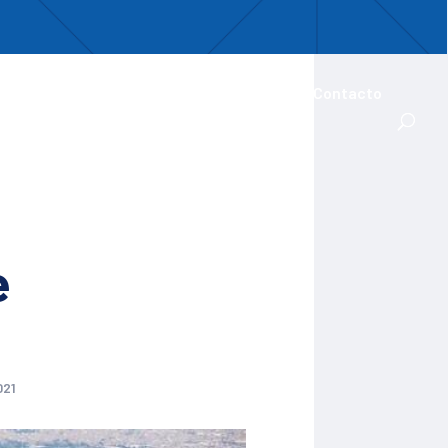
uentro
ades Iberoamericanas
Actualidad
Contacto
e
021