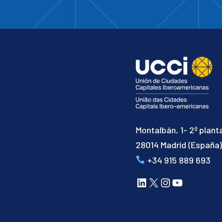
Montalbán, 1- 2ª plant
28014 Madrid (España
+34 915 889 693
LinkedIn
X
Instagram
YouTube