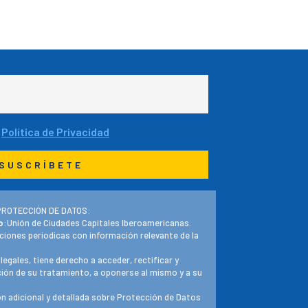
a
Política de Privacidad
PROTECCIÓN DE DATOS:
o
:Unión de Ciudades Capitales Iberoamericanas.
ciones periodicas con información relevante de la
 legales, tiene derecho a acceder, rectificar y
ación de su tratamiento, a oponerse al mismo y a su
n adicional y detallada sobre Protección de Datos