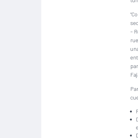
tur
“Co
sec
– R
rue
una
ent
par
Faj
Par
cue