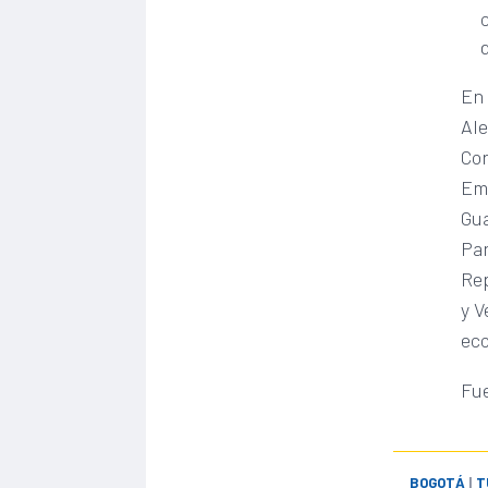
En 
Ale
Cor
Emi
Gua
Pan
Rep
y V
eco
Fue
BOGOTÁ
|
T