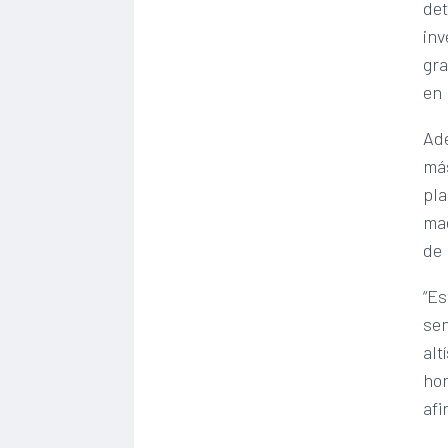
de
inv
gra
en 
Ade
más
pla
mae
de
“Es
sen
alt
hon
afi