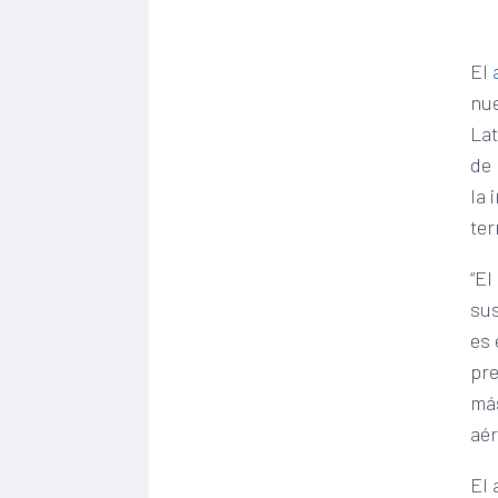
El
nue
Lat
de 
la 
ter
“El
sus
es 
pre
más
aér
El 