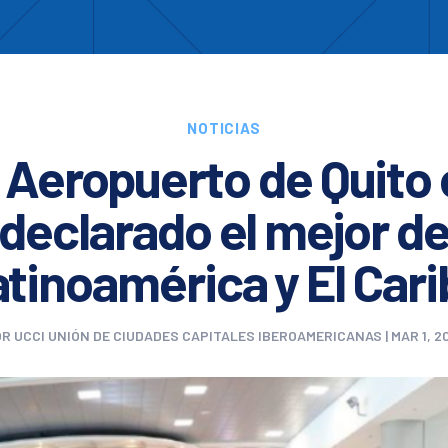
Enc
otros
Cooperación
Formación
Comités
Ciud
NOTICIAS
l Aeropuerto de Quito 
declarado el mejor d
atinoamérica y El Cari
OR
UCCI UNIÓN DE CIUDADES CAPITALES IBEROAMERICANAS
|
MAR 1, 2