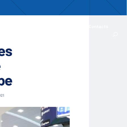
uentro
ades Iberoamericanas
Actualidad
Contacto
es
e
be
021