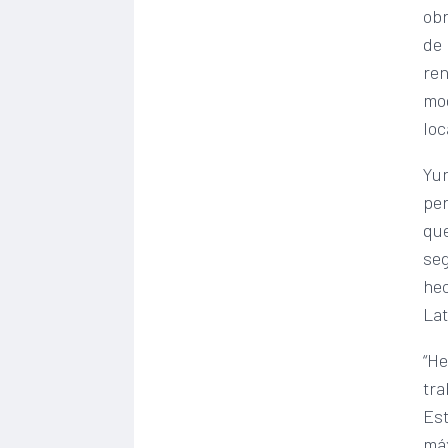
obr
de 
ren
mod
loc
Yun
per
que
seg
hec
Lat
“He
tra
Est
máx