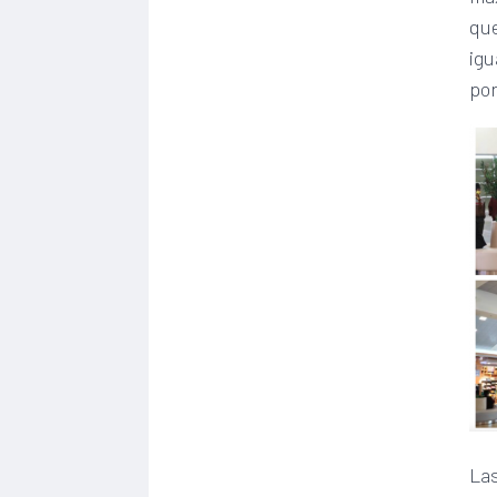
que
igu
por
Las