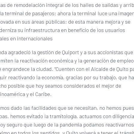
as de remodelación integral de los halles de salidas y arri
la terminal de pasajeros; ahora la terminal luce una image
ovada en sus áreas públicas; de esta manera mejora y se
erniza su infraestructura en beneficio de los usuarios
ales en internacionales
da agradeció la gestión de Quiport y a sus accionistas que
miten la reactivación económica y la generación de empleo
 engrandece la ciudad. “Cuenten con el Alcalde de Quito p
uir reactivando la economía, gracias por su trabajo, que h
ho posible que hoy seamos considerados el mejor de
inoamérica y el Caribe.
mos dado las facilidades que se necesitan, no hemos pues
bas, hemos evitado la tramitología, actuamos con diligencia
oy seguro que luego de la pandemia podamos reactivarnos
imo en todos los sentidos, y Quito volverá a tener el tránsi