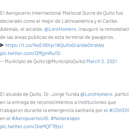
El Aeropuerto Internacional Mariscal Sucre de Quito fue
declarado como el mejor de Latinoamérica y el Caribe.
Además, el alcalde,
@LoroHomero
, inauguró la remodelac
de las áreas públicas de esta terminal de pasajeros.
▶️
https://t.co/NxEti6Xyr1
#QuitoGrandeOtraVez
pic.twitter.com/DMjpnRuISI
— Municipio de Quito (@MunicipioQuito)
March 2, 2021
El alcalde de Quito, Dr. Jorge Yunda
@LoroHomero
, partic
en la entrega de reconocimientos a instituciones que
trabajaron durante la emergencia sanitaria por el
#COVID1
en el
#AeropuertoUIO
.
#Noterelajes
pic.twitter.com/DIeMQF7ByU