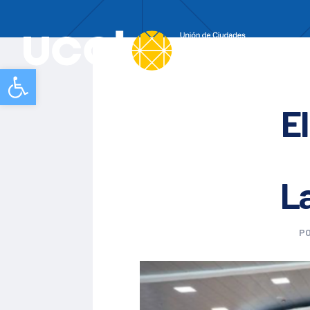
Nos
Abrir barra de herramientas
E
L
P