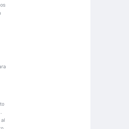
bos
n
ara
a
to
.
 al
to