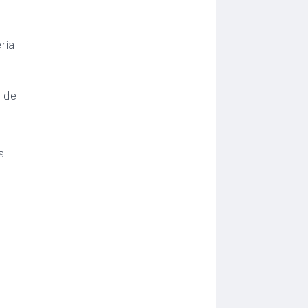
ría
a de
s