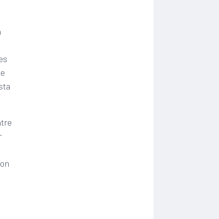
n
nes
te
sta
ntre
r
son