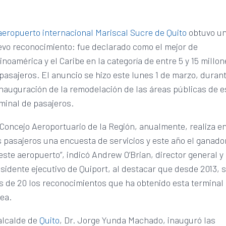
aeropuerto internacional Mariscal Sucre de Quito
obtuvo u
vo reconocimiento: fue declarado como el mejor de
inoamérica y el Caribe en la categoría de entre 5 y 15 millo
pasajeros. El anuncio se hizo este lunes 1 de marzo, duran
inauguración de la remodelación de las áreas públicas de e
minal de pasajeros.
 Concejo Aeroportuario de la Región, anualmente, realiza e
 pasajeros una encuesta de servicios y este año el ganado
este aeropuerto”, indicó Andrew O’Brian, director general y
sidente ejecutivo de Quiport, al destacar que desde 2013, 
 de 20 los reconocimientos que ha obtenido esta terminal
ea.
alcalde de
Quito
, Dr. Jorge Yunda Machado, inauguró las