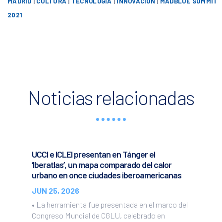
MADRID
|
CULTURA
|
TECNOLOGÍA
|
INNOVACIÓN
|
MADBLUE SUMMIT
2021
Noticias relacionadas
UCCI e ICLEI presentan en Tánger el
‘Iberatlas’, un mapa comparado del calor
urbano en once ciudades iberoamericanas
JUN 25, 2026
• La herramienta fue presentada en el marco del
Congreso Mundial de CGLU, celebrado en