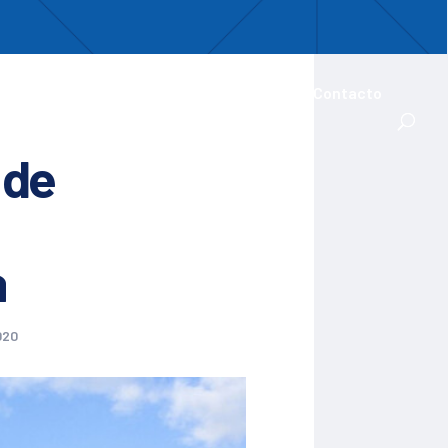
uentro
ades Iberoamericanas
Actualidad
Contacto
 de
a
020