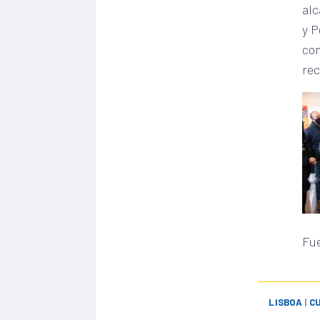
alc
y P
com
rec
Fu
LISBOA
|
C