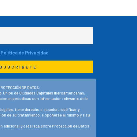
a
Política de Privacidad
PROTECCIÓN DE DATOS:
o
:Unión de Ciudades Capitales Iberoamericanas.
ciones periodicas con información relevante de la
 legales, tiene derecho a acceder, rectificar y
ación de su tratamiento, a oponerse al mismo y a su
n adicional y detallada sobre Protección de Datos