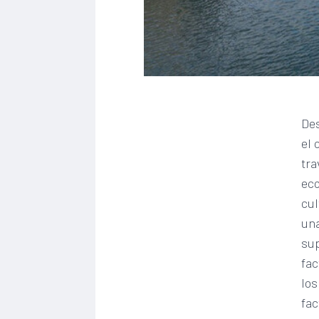
Des
el
tra
eco
cul
una
sup
fac
los
fac