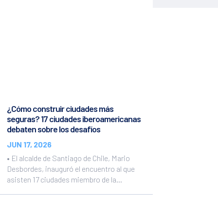
¿Cómo construir ciudades más
seguras? 17 ciudades iberoamericanas
debaten sobre los desafíos
JUN 17, 2026
• El alcalde de Santiago de Chile, Mario
Desbordes, inauguró el encuentro al que
asisten 17 ciudades miembro de la...