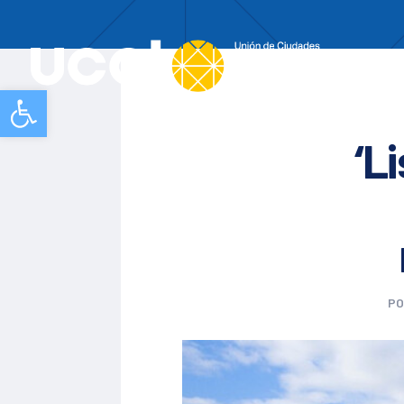
Nos
Abrir barra de herramientas
‘L
P