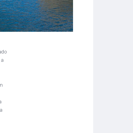
ado
 a
on
a
ta