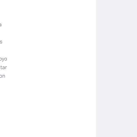
a
os
oyo
utar
con