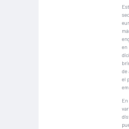
Est
sec
eur
más
en
en 
dic
bri
de 
el 
emp
En 
var
dis
pue