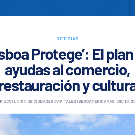
Enc
otros
Cooperación
Formación
Comités
Ciud
NOTICIAS
isboa Protege’: El plan
ayudas al comercio,
restauración y cultur
OR
UCCI UNIÓN DE CIUDADES CAPITALES IBEROAMERICANAS
|
DIC 10, 2