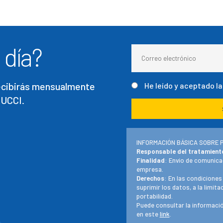
 día?
recibirás mensualmente
He leído y aceptado l
 UCCI.
INFORMACIÓN BÁSICA SOBRE 
Responsable del tratamient
Finalidad
: Envío de comunica
empresa.
Derechos
: En las condiciones
suprimir los datos, a la limit
portabilidad.
Puede consultar la informació
en este
link
.