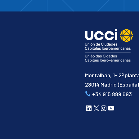
Montalbán, 1- 2ª plant
28014 Madrid (España
+34 915 889 693
LinkedIn
X
Instagram
YouTube