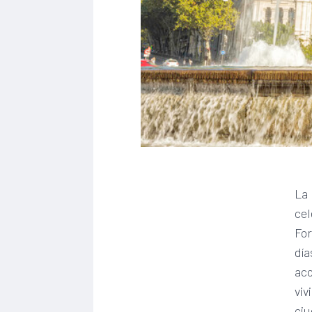
La 
cel
For
día
aco
viv
ciu