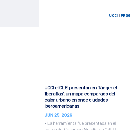
UCCI
|
PROG
UCCI e ICLEI presentan en Tánger el
‘Iberatlas’, un mapa comparado del
calor urbano en once ciudades
iberoamericanas
JUN 25, 2026
• La herramienta fue presentada en el
marco del Congreso Mundial de CGLU,