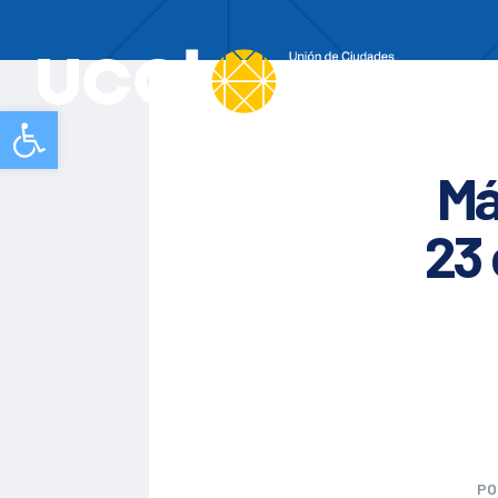
Nos
Abrir barra de herramientas
Má
23
P