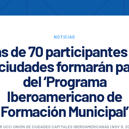
Enc
otros
Cooperación
Formación
Comités
Ciud
NOTICIAS
s de 70 participantes
 ciudades formarán pa
del ‘Programa
Iberoamericano de
Formación Municipal’
OR
UCCI UNIÓN DE CIUDADES CAPITALES IBEROAMERICANAS
|
NOV 9, 2