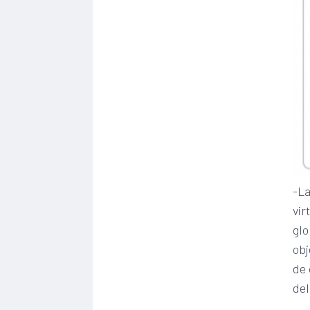
-La
vir
glo
obj
de 
del