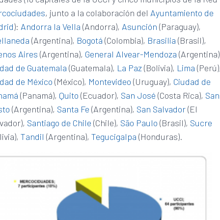
rcociudades
, junto a la colaboración del
Ayuntamiento de
drid
):
Andorra la Vella
(Andorra),
Asunción
(Paraguay),
ellaneda
(Argentina),
Bogotá
(Colombia),
Brasilia
(Brasil),
enos Aires
(Argentina),
General Alvear-Mendoza
(Argentina)
udad de Guatemala
(Guatemala),
La Paz
(Bolivia),
Lima
(Perú)
udad de México
(México),
Montevideo
(Uruguay),
Ciudad de
namá
(Panamá),
Quito
(Ecuador),
San José
(Costa Rica),
San
sto
(Argentina),
Santa Fe
(Argentina),
San Salvador
(El
vador),
Santiago de Chile
(Chile),
São Paulo
(Brasil),
Sucre
livia),
Tandil
(Argentina),
Tegucigalpa
(Honduras).