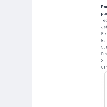
Par
pa
Té
Jef
Re
Ger
Su
Dir
Sec
Ge