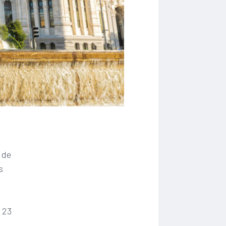
 de
s
e 23