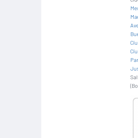
Me
Ma
Av
Bu
Ci
Ci
Pa
Ju
Sal
(Bo