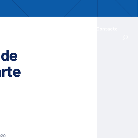
uentro
ades Iberoamericanas
Actualidad
Contacto
 de
rte
020