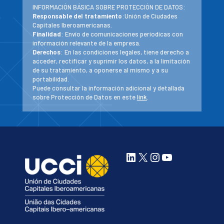
INFORMACIÓN BÁSICA SOBRE PROTECCIÓN DE DATOS:
Responsable del tratamiento
:Unión de Ciudades
Capitales Iberoamericanas.
Finalidad
: Envío de comunicaciones periodicas con
información relevante de la empresa.
Derechos
: En las condiciones legales, tiene derecho a
acceder, rectificar y suprimir los datos, a la limitación
de su tratamiento, a oponerse al mismo y a su
portabilidad.
Puede consultar la información adicional y detallada
sobre Protección de Datos en este
link
.
LinkedIn
X
Instagram
YouTube