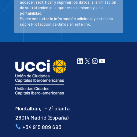
acceder, rectificar y suprimir los datos, a la limitación
de su tratamiento, a oponerse al mismo y a su
portabilidad.
Puede consultar la información adicional y detallada
sobre Protección de Datos en este
link
.
LinkedIn
X
Instagram
YouTube
Montalbán, 1- 2ª planta
28014 Madrid (España)
+34 915 889 693