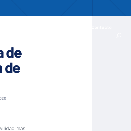
uentro
ades Iberoamericanas
Actualidad
Contacto
a de
n de
2020
vilidad más