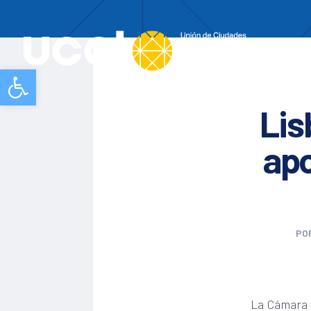
Nos
Abrir barra de herramientas
Lis
apo
PO
La Cámara 