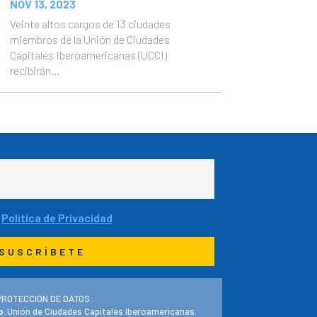
NOV 13, 2023
Veinte altos cargos de 13 ciudades
miembros de la Unión de Ciudades
Capitales Iberoamericanas (UCCI)
recibirán...
a
Política de Privacidad
PROTECCIÓN DE DATOS:
o
:Unión de Ciudades Capitales Iberoamericanas.