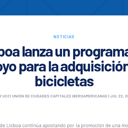
Enc
otros
Cooperación
Formación
Comités
Ciud
NOTICIAS
boa lanza un program
yo para la adquisició
bicicletas
R
UCCI UNIÓN DE CIUDADES CAPITALES IBEROAMERICANAS
|
JUL 22, 
de Lisboa continúa apostando por la promoción de una mo