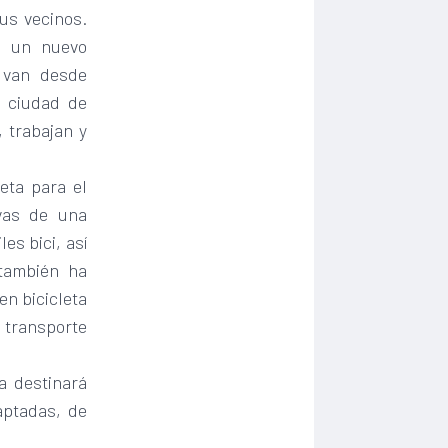
sus vecinos.
o un nuevo
e van desde
a ciudad de
, trabajan y
eta para el
ivas de una
es bici, así
también ha
n bicicleta
 transporte
a destinará
aptadas, de