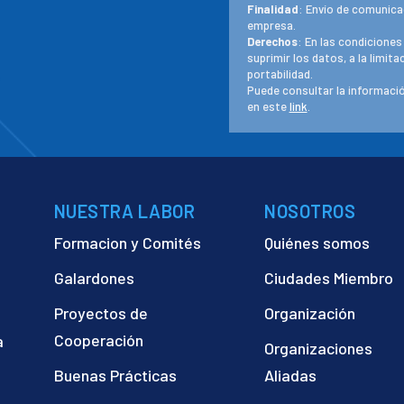
Finalidad
: Envío de comunica
empresa.
Derechos
: En las condiciones
suprimir los datos, a la limit
portabilidad.
Puede consultar la informació
en este
link
.
NUESTRA LABOR
NOSOTROS
Formacion y Comités
Quiénes somos
Galardones
Ciudades Miembro
Proyectos de
Organización
Cooperación
a
Organizaciones
)
Buenas Prácticas
Aliadas