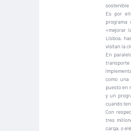
sostenible 
Es por el
programa c
«mejorar l
Lisboa, has
visitan la 
En paralel
transporte
implementac
como una 
puesto en 
y un progr
cuando ten
Con respec
tres millo
carga, o el