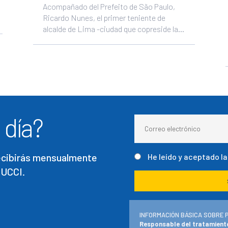
Acompañado del Prefeito de São Paulo,
Ricardo Nunes, el primer teniente de
alcalde de Lima -ciudad que copreside la...
 día?
recibirás mensualmente
He leído y aceptado l
 UCCI.
INFORMACIÓN BÁSICA SOBRE 
Responsable del tratamient