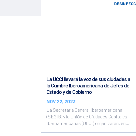
DESINFECC
La UCCI llevará la voz de sus ciudades a
la Cumbre Iberoamericana de Jefes de
Estado y de Gobierno
NOV 22, 2023
La Secretaría General Iberoamericana
(SEGIB) y la Unión de Ciudades Capitales
Iberoamericanas (UCCI) organizarán, en...