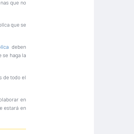
onas que no
plica que se
lica
deben
e se haga la
s de todo el
olaborar en
e estará en