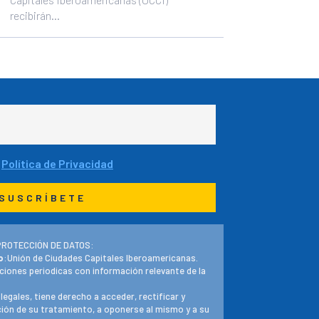
recibirán...
a
Política de Privacidad
PROTECCIÓN DE DATOS:
o
:Unión de Ciudades Capitales Iberoamericanas.
ciones periodicas con información relevante de la
 legales, tiene derecho a acceder, rectificar y
ación de su tratamiento, a oponerse al mismo y a su