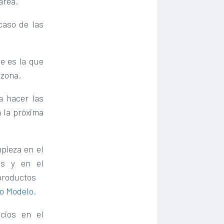
area.
caso de las
ue es la que
 zona.
a hacer las
n la próxima
pieza en el
us y en el
roductos
o Modelo
.
cios en el