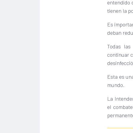
entendido 
tienen la p
Es importan
deban reduc
Todas las
continuar c
desinfecció
Esta es una
mundo.
La Intende
el combate
permanente