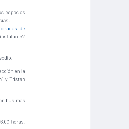
los espacios
cias.
paradas de
instalan 52
sodio.
ección en la
ni y Tristán
ómnibus más
06.00 horas,