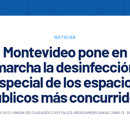
Enc
otros
Cooperación
Formación
Comités
Ciud
NOTICIAS
Montevideo pone en
marcha la desinfecció
special de los espaci
blicos más concurri
R
UCCI UNIÓN DE CIUDADES CAPITALES IBEROAMERICANAS
|
ABR 13, 2