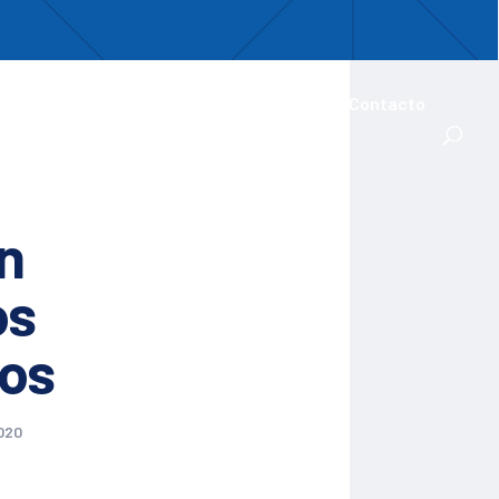
uentro
ades Iberoamericanas
Actualidad
Contacto
n
os
dos
020