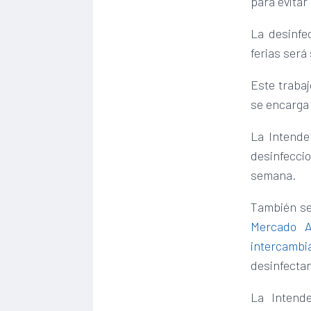
para evitar
La desinfe
ferias ser
Este trabaj
se encarga 
La Intende
desinfeccio
semana.
También se
Mercado A
intercambi
desinfectan
La Intend