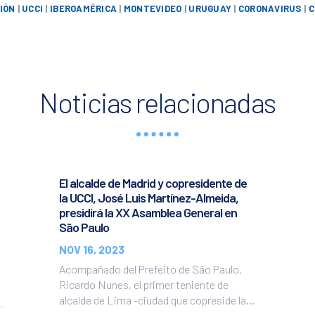
IÓN
|
UCCI
|
IBEROAMÉRICA
|
MONTEVIDEO
|
URUGUAY
|
CORONAVIRUS
|
C
Noticias relacionadas
El alcalde de Madrid y copresidente de
la UCCI, José Luis Martínez-Almeida,
presidirá la XX Asamblea General en
São Paulo
NOV 16, 2023
Acompañado del Prefeito de São Paulo,
Ricardo Nunes, el primer teniente de
alcalde de Lima -ciudad que copreside la...