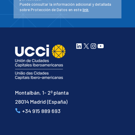
Puede consultar la información adicional y detallada
sobre Protección de Datos en este
link
.
LinkedIn
X
Instagram
YouTube
Montalbán, 1- 2ª planta
28014 Madrid (España)
+34 915 889 693