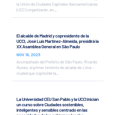
la Unión de Ciudades Capitales Iberoamericanas
(UCCI) organizarán, en...
El alcalde de Madrid y copresidente de la
UCCI, José Luis Martínez-Almeida, presidirá la
XX Asamblea General en São Paulo
NOV 16, 2023
Acompañado del Prefeito de São Paulo, Ricardo
Nunes, el primer teniente de alcalde de Lima -
ciudad que copreside la...
La Universidad CEU San Pablo y la UCCI inician
un curso sobre Ciudades sostenibles,
inteligentes y sensibles centrado en las