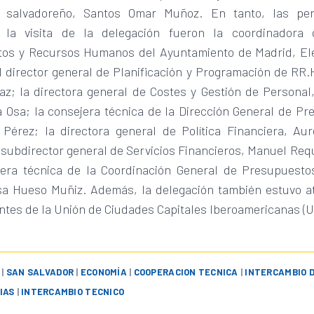
io salvadoreño, Santos Omar Muñoz. En tanto, las pe
n la visita de la delegación fueron la coordinadora 
os y Recursos Humanos del Ayuntamiento de Madrid, El
l director general de Planificación y Programación de RR
z; la directora general de Costes y Gestión de Personal,
a Osa; la consejera técnica de la Dirección General de Pr
 Pérez; la directora general de Política Financiera, Au
 subdirector general de Servicios Financieros, Manuel Req
jera técnica de la Coordinación General de Presupuest
sa Hueso Muñiz. Además, la delegación también estuvo a
ntes de la Unión de Ciudades Capitales Iberoamericanas (U
|
SAN SALVADOR
|
ECONOMÍA
|
COOPERACION TECNICA
|
INTERCAMBIO 
IAS
|
INTERCAMBIO TECNICO