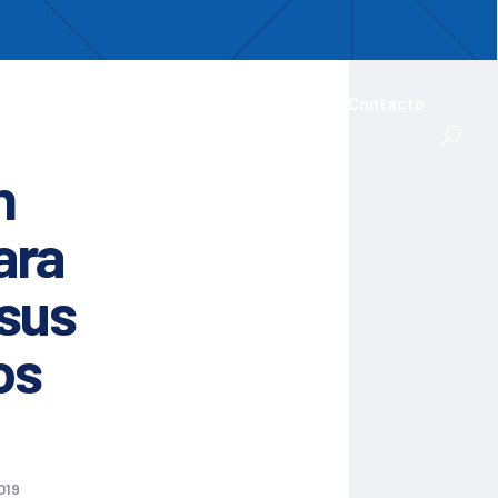
uentro
ades Iberoamericanas
Actualidad
Contacto
n
ara
sus
os
019