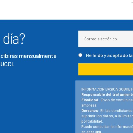
 día?
recibirás mensualmente
He leído y aceptado l
 UCCI.
INFORMACIÓN BÁSICA SOBRE 
Responsable del tratamient
Finalidad
: Envío de comunica
empresa.
Derechos
: En las condiciones
suprimir los datos, a la limit
portabilidad.
Puede consultar la informació
en este
link
.