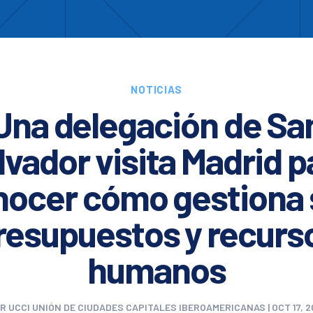
Enc
otros
Cooperación
Formación
Comités
Ciud
NOTICIAS
Una delegación de Sa
lvador visita Madrid p
nocer cómo gestiona 
resupuestos y recurs
humanos
OR
UCCI UNIÓN DE CIUDADES CAPITALES IBEROAMERICANAS
|
OCT 17, 2