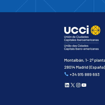
Montalbán, 1- 2ª plant
28014 Madrid (España
+34 915 889 693
LinkedIn
X
Instagram
YouTube