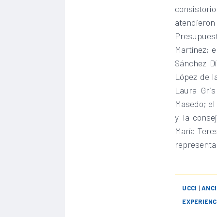
consistor
atendiero
Presupuest
Martínez; e
Sánchez Día
López de l
Laura Gris
Masedo; el
y la conse
María Tere
representa
UCCI
|
ANCI
EXPERIENC