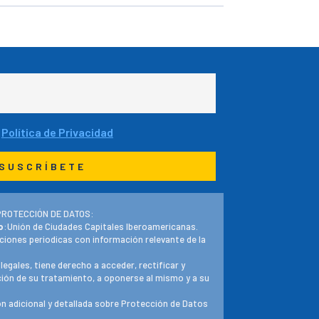
a
Política de Privacidad
PROTECCIÓN DE DATOS:
o
:Unión de Ciudades Capitales Iberoamericanas.
ciones periodicas con información relevante de la
 legales, tiene derecho a acceder, rectificar y
ación de su tratamiento, a oponerse al mismo y a su
n adicional y detallada sobre Protección de Datos