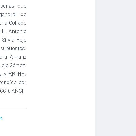
rsonas que
general de
ena Collado
.HH, Antonio
 Silvia Rojo
esupuestos,
rora Arnanz
uejo Gómez,
os y RR HH,
tendida por
CCI). ANCI
DE