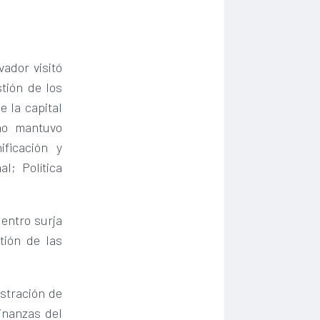
ador visitó
tión de los
 la capital
ano mantuvo
ficación y
l; Política
uentro surja
tión de las
istración de
Finanzas del