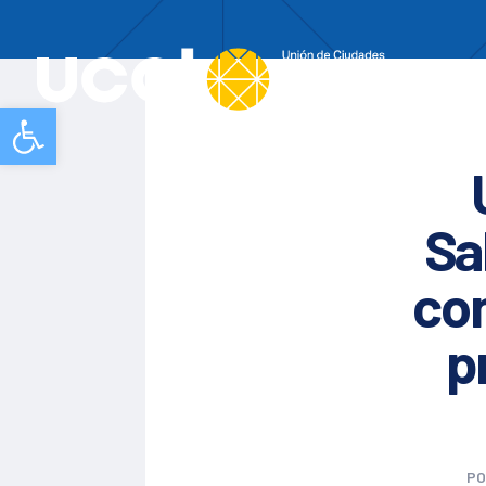
Nos
Abrir barra de herramientas
Sa
co
p
P