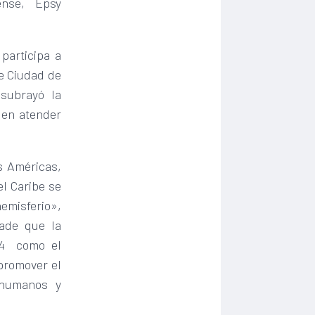
ense, Epsy
participa a
de Ciudad de
 subrayó la
 en atender
s Américas,
el Caribe se
emisferio»,
ade que la
24 como el
 promover el
 humanos y