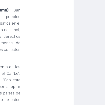
amá).-
San
re pueblos
safíos en el
ón nacional,
os derechos
personas de
los aspectos
ento de los
el Caribe”,
. “Con este
por adoptar
s países de
lo de estos