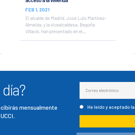
acceso a la vivienda
FEB 1, 2021
El alcalde de Madrid, José Luis Martínez-
Almeida, y la vicealcaldesa, Begoña
Villacís, han presentado en el...
 día?
recibirás mensualmente
He leído y aceptado l
 UCCI.