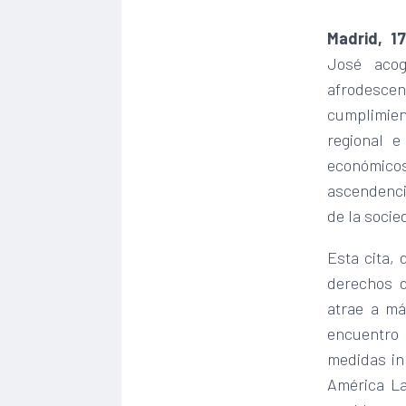
Madrid, 1
José acog
afrodescend
cumplimient
regional e
económicos
ascendencia
de la socie
Esta cita,
derechos d
atrae a má
encuentro 
medidas in
América La