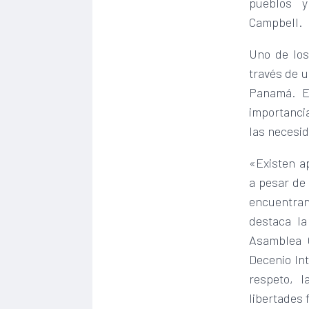
pueblos y
Campbell.
Uno de los
través de u
Panamá. En
importanci
las necesi
«Existen a
a pesar de 
encuentran
destaca l
Asamblea 
Decenio Int
respeto, 
libertades