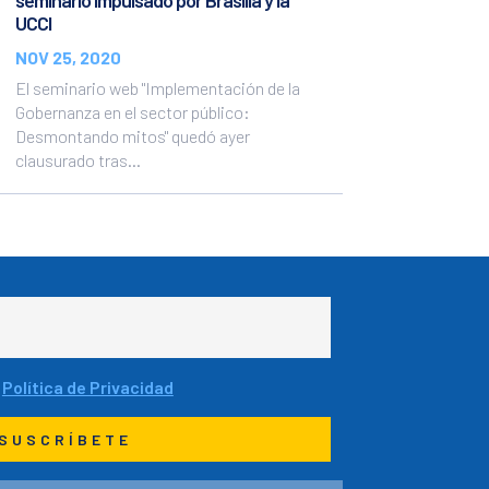
seminario impulsado por Brasilia y la
UCCI
NOV 25, 2020
El seminario web "Implementación de la
Gobernanza en el sector público:
Desmontando mitos" quedó ayer
clausurado tras...
a
Política de Privacidad