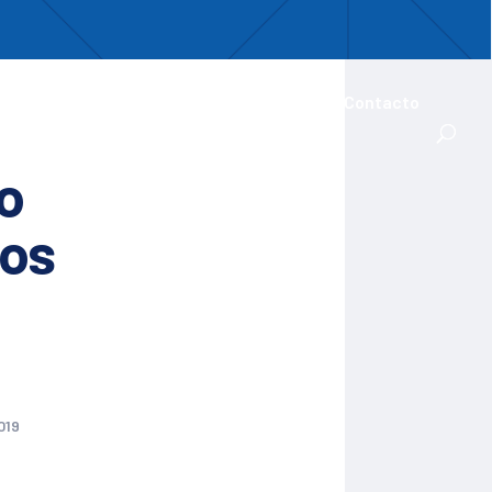
uentro
ades Iberoamericanas
Actualidad
Contacto
o
los
019