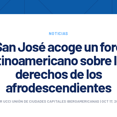
Enc
otros
Cooperación
Formación
Comités
Ciud
NOTICIAS
San José acoge un for
tinoamericano sobre 
derechos de los
afrodescendientes
OR
UCCI UNIÓN DE CIUDADES CAPITALES IBEROAMERICANAS
|
OCT 17, 2