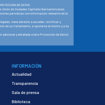
PROTECCIÓN DE DATOS:
o
:Unión de Ciudades Capitales Iberoamericanas.
ciones periodicas con información relevante de la
 legales, tiene derecho a acceder, rectificar y
ación de su tratamiento, a oponerse al mismo y a su
n adicional y detallada sobre Protección de Datos
INFORMACIÓN
Actualidad
Transparencia
Sala de prensa
Biblioteca