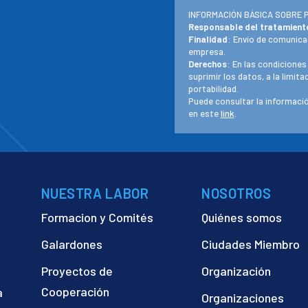
INFORMACIÓN BÁSICA SOBRE 
Responsable del tratamient
Finalidad
: Envío de comunica
empresa.
Derechos
: En las condiciones
suprimir los datos, a la limit
portabilidad.
Puede consultar la informació
en este
link
.
NUESTRA LABOR
NOSOTROS
Formacion y Comités
Quiénes somos
Galardones
Ciudades Miembro
Proyectos de
Organización
Cooperación
a
Organizaciones