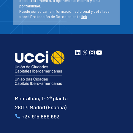
de su tratamiento, a oponerse al mismo y a su
portabilidad.
Puede consultar la información adicional y detallada
sobre Protección de Datos en este
link
.
LinkedIn
X
Instagram
YouTube
Montalbán, 1- 2ª planta
28014 Madrid (España)
+34 915 889 693