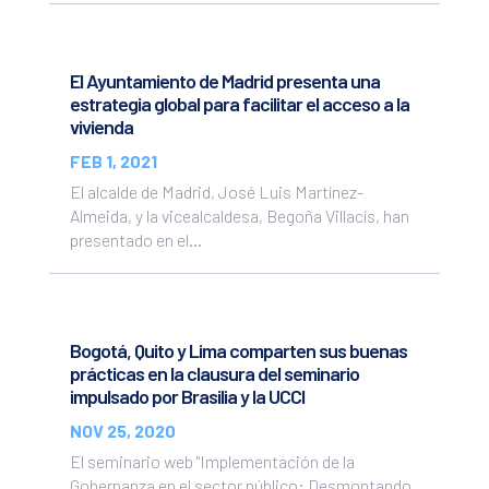
El Ayuntamiento de Madrid presenta una
estrategia global para facilitar el acceso a la
vivienda
FEB 1, 2021
El alcalde de Madrid, José Luis Martínez-
Almeida, y la vicealcaldesa, Begoña Villacís, han
presentado en el...
Bogotá, Quito y Lima comparten sus buenas
prácticas en la clausura del seminario
impulsado por Brasilia y la UCCI
NOV 25, 2020
El seminario web "Implementación de la
Gobernanza en el sector público: Desmontando