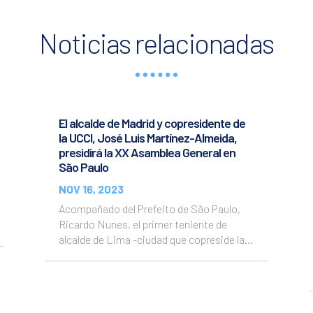
Noticias relacionadas
El alcalde de Madrid y copresidente de
la UCCI, José Luis Martínez-Almeida,
presidirá la XX Asamblea General en
São Paulo
NOV 16, 2023
Acompañado del Prefeito de São Paulo,
Ricardo Nunes, el primer teniente de
alcalde de Lima -ciudad que copreside la...