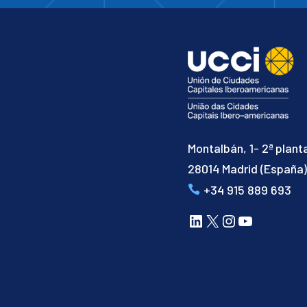
Montalbán, 1- 2ª plant
28014 Madrid (España
+34 915 889 693
LinkedIn
X
Instagram
YouTube