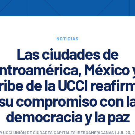
Enc
otros
Cooperación
Formación
Comités
Ciud
NOTICIAS
Las ciudades de
ntroamérica, México y
ribe de la UCCI reafir
su compromiso con l
democracia y la paz
R
UCCI UNIÓN DE CIUDADES CAPITALES IBEROAMERICANAS
|
JUL 23, 2