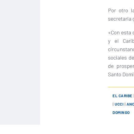
Por otro l
secretaria 
«Con esta 
y el Cari
circunstan
sociales d
de prosper
Santo Domi
EL CARIBE
|
UCCI
|
ANC
DOMINGO