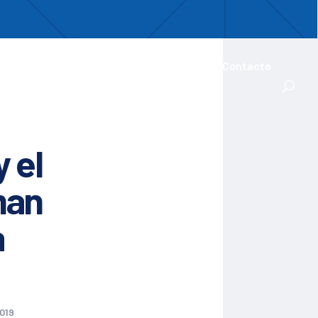
uentro
ades Iberoamericanas
Actualidad
Contacto
 el
man
a
019