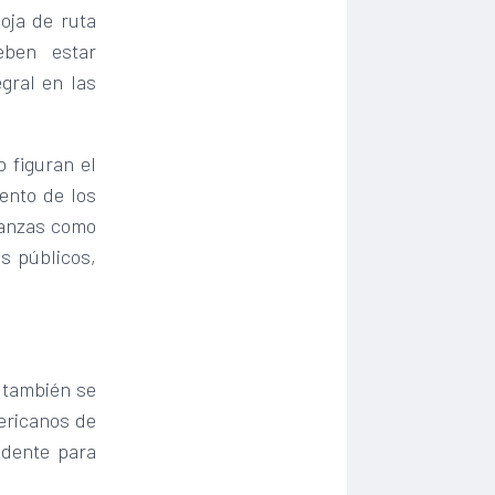
oja de ruta
ben estar
gral en las
 figuran el
ento de los
lianzas como
s públicos,
s también se
ericanos de
idente para