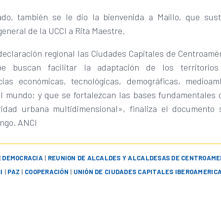
ado, también se le dio la bienvenida a Maíllo, que sus
general de la UCCI a Rita Maestre.
declaración regional las Ciudades Capitales de Centroamér
be buscan facilitar la adaptación de los territorio
cias económicas, tecnológicas, demográficas, medioam
el mundo; y que se fortalezcan las bases fundamentales 
idad urbana multidimensional», finaliza el documento 
ngo. ANCI
|
DEMOCRACIA
|
REUNION DE ALCALDES Y ALCALDESAS DE CENTROAME
I
|
PAZ
|
COOPERACIÓN
|
UNIÓN DE CIUDADES CAPITALES IBEROAMERIC