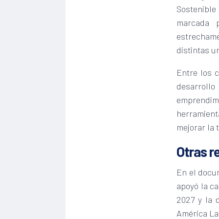
Sostenible
marcada 
estrechame
distintas 
Entre los 
desarrollo
emprendimie
herramient
mejorar la 
Otras r
En el docum
apoyó la c
2027 y la 
América La