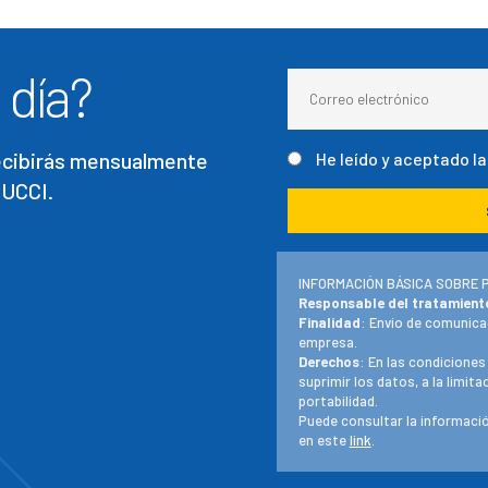
 día?
recibirás mensualmente
He leído y aceptado l
 UCCI.
INFORMACIÓN BÁSICA SOBRE 
Responsable del tratamient
Finalidad
: Envío de comunica
empresa.
Derechos
: En las condiciones
suprimir los datos, a la limit
portabilidad.
Puede consultar la informació
en este
link
.