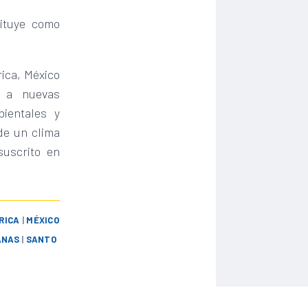
tituye como
ica, México
s a nuevas
bientales y
de un clima
suscrito en
RICA
|
MÉXICO
ANAS
|
SANTO