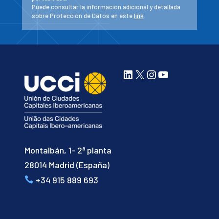
Puede consultar la información adicional y detallada
sobre Protección de Datos en este
link
.
LinkedIn
X
Instagram
YouTube
Montalbán, 1- 2ª planta
28014 Madrid (España)
+34 915 889 693