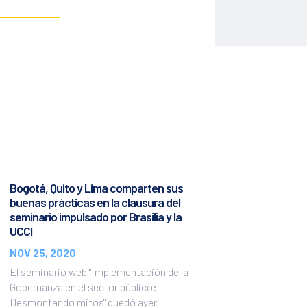
Bogotá, Quito y Lima comparten sus
buenas prácticas en la clausura del
seminario impulsado por Brasilia y la
UCCI
NOV 25, 2020
El seminario web "Implementación de la
Gobernanza en el sector público:
Desmontando mitos" quedó ayer