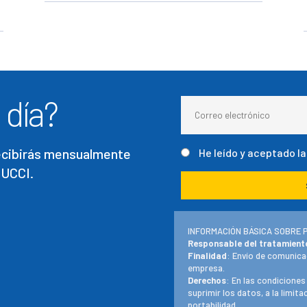
 día?
recibirás mensualmente
He leído y aceptado l
 UCCI.
INFORMACIÓN BÁSICA SOBRE 
Responsable del tratamient
Finalidad
: Envío de comunica
empresa.
Derechos
: En las condiciones
suprimir los datos, a la limit
portabilidad.