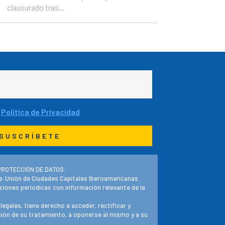
clausurado tras...
a
Política de Privacidad
PROTECCIÓN DE DATOS:
o
:Unión de Ciudades Capitales Iberoamericanas.
ciones periodicas con información relevante de la
 legales, tiene derecho a acceder, rectificar y
ación de su tratamiento, a oponerse al mismo y a su