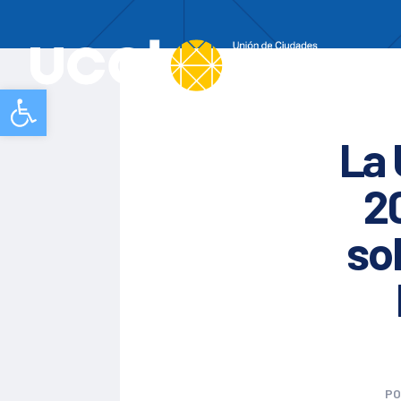
Nos
Abrir barra de herramientas
La 
2
so
P