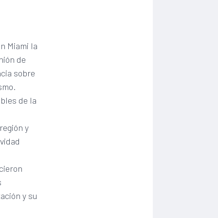
en Miami la
nión de
ncia sobre
ismo.
bles de la
región y
ividad
ecieron
s
ación y su