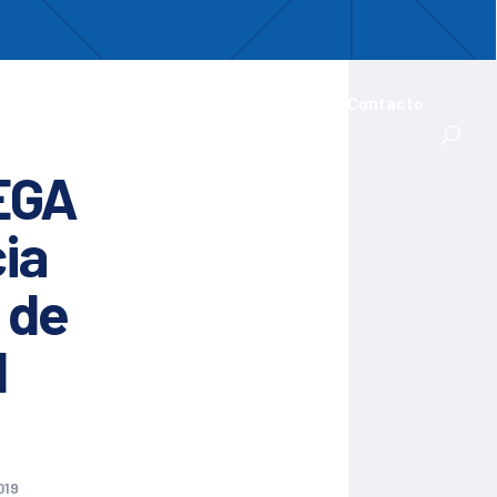
uentro
ades Iberoamericanas
Actualidad
Contacto
BEGA
ia
 de
l
019