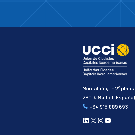
Montalbán, 1- 2ª plant
28014 Madrid (España
+34 915 889 693
LinkedIn
X
Instagram
YouTube