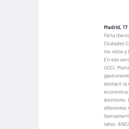
Madrid, 17
Feria Ibero
Ciudades Ca
los retos y
En ese sent
UCCI, Manue
gastronomía
destacó la 
económica
Asimismo, l
diferentes 
iberoameric
labor. ANC