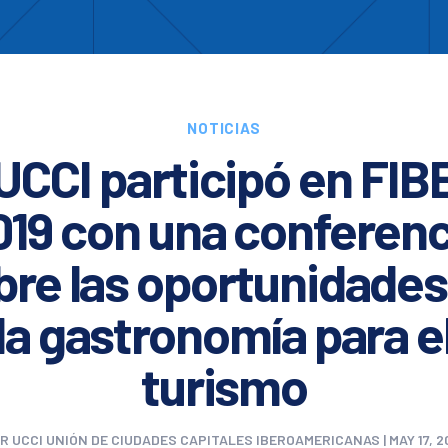
Enc
otros
Cooperación
Formación
Comités
Ciud
NOTICIAS
UCCI participó en FI
019 con una conferenc
bre las oportunidades
la gastronomía para e
turismo
OR
UCCI UNIÓN DE CIUDADES CAPITALES IBEROAMERICANAS
|
MAY 17, 2